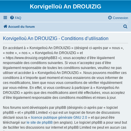
Korvigelloù An DROUIZIG
FAQ
Connexion
R
Accueil du forum
e
Korvigelloù An DROUIZIG - Conditions d’utilisation
c
h
En accédant à « Korvigelloù An DROUIZIG » (désigné ci-après par « nous »,
« notre », « nos », « Korvigelloù An DROUIZIG » et
e
« https://www.drouizig.org/phpBB3 »), vous acceptez d’être légalement
r
responsable des conditions suivantes. Si vous n’acceptez pas d’être
légalement responsable de toutes les conditions suivantes, veuillez ne pas
c
utiliser et accéder à « Korvigelloù An DROUIZIG ». Nous pouvons modifier ces
h
conditions à n’importe quel moment et nous essaierons de vous informer de
ces modifications, bien que nous vous conseillons de vérifier régulièrement
e
par vous-même. En effet, si vous continuez à participer à « Korvigelloù An
r
DROUIZIG » après que des modifications aient été effectuées, vous acceptez
d’être légalement responsable des conditions modifiées et mises à jour.
Nos forums sont développés par phpBB (désignés ci-après par « logiciel
phpBB » et « phpBB Limited ») qui est un logiciel de forum de discussions
déclaré sous la «
licence publique générale GNU 2.0
» et qui peut être
téléchargé sur
le site de phpBB
(en anglais). Le logiciel phpBB a pour seul but
de faciliter les discussions sur internet et phpBB Limited ne peut en aucun cas