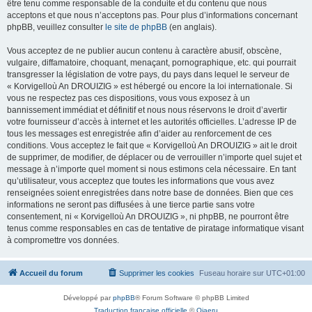
être tenu comme responsable de la conduite et du contenu que nous
acceptons et que nous n’acceptons pas. Pour plus d’informations concernant
phpBB, veuillez consulter
le site de phpBB
(en anglais).
Vous acceptez de ne publier aucun contenu à caractère abusif, obscène,
vulgaire, diffamatoire, choquant, menaçant, pornographique, etc. qui pourrait
transgresser la législation de votre pays, du pays dans lequel le serveur de
« Korvigelloù An DROUIZIG » est hébergé ou encore la loi internationale. Si
vous ne respectez pas ces dispositions, vous vous exposez à un
bannissement immédiat et définitif et nous nous réservons le droit d’avertir
votre fournisseur d’accès à internet et les autorités officielles. L’adresse IP de
tous les messages est enregistrée afin d’aider au renforcement de ces
conditions. Vous acceptez le fait que « Korvigelloù An DROUIZIG » ait le droit
de supprimer, de modifier, de déplacer ou de verrouiller n’importe quel sujet et
message à n’importe quel moment si nous estimons cela nécessaire. En tant
qu’utilisateur, vous acceptez que toutes les informations que vous avez
renseignées soient enregistrées dans notre base de données. Bien que ces
informations ne seront pas diffusées à une tierce partie sans votre
consentement, ni « Korvigelloù An DROUIZIG », ni phpBB, ne pourront être
tenus comme responsables en cas de tentative de piratage informatique visant
à compromettre vos données.
Accueil du forum
Supprimer les cookies
Fuseau horaire sur
UTC+01:00
Développé par
phpBB
® Forum Software © phpBB Limited
Traduction française officielle
©
Qiaeru