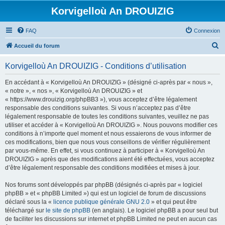
Korvigelloù An DROUIZIG
FAQ
Connexion
R
Accueil du forum
e
Korvigelloù An DROUIZIG - Conditions d’utilisation
c
h
En accédant à « Korvigelloù An DROUIZIG » (désigné ci-après par « nous »,
« notre », « nos », « Korvigelloù An DROUIZIG » et
e
« https://www.drouizig.org/phpBB3 »), vous acceptez d’être légalement
r
responsable des conditions suivantes. Si vous n’acceptez pas d’être
légalement responsable de toutes les conditions suivantes, veuillez ne pas
c
utiliser et accéder à « Korvigelloù An DROUIZIG ». Nous pouvons modifier ces
h
conditions à n’importe quel moment et nous essaierons de vous informer de
ces modifications, bien que nous vous conseillons de vérifier régulièrement
e
par vous-même. En effet, si vous continuez à participer à « Korvigelloù An
r
DROUIZIG » après que des modifications aient été effectuées, vous acceptez
d’être légalement responsable des conditions modifiées et mises à jour.
Nos forums sont développés par phpBB (désignés ci-après par « logiciel
phpBB » et « phpBB Limited ») qui est un logiciel de forum de discussions
déclaré sous la «
licence publique générale GNU 2.0
» et qui peut être
téléchargé sur
le site de phpBB
(en anglais). Le logiciel phpBB a pour seul but
de faciliter les discussions sur internet et phpBB Limited ne peut en aucun cas