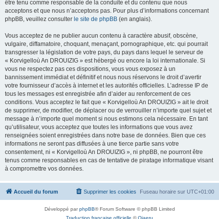
être tenu comme responsable de la conduite et du contenu que nous
acceptons et que nous n’acceptons pas. Pour plus d’informations concernant
phpBB, veuillez consulter
le site de phpBB
(en anglais).
Vous acceptez de ne publier aucun contenu à caractère abusif, obscène,
vulgaire, diffamatoire, choquant, menaçant, pornographique, etc. qui pourrait
transgresser la législation de votre pays, du pays dans lequel le serveur de
« Korvigelloù An DROUIZIG » est hébergé ou encore la loi internationale. Si
vous ne respectez pas ces dispositions, vous vous exposez à un
bannissement immédiat et définitif et nous nous réservons le droit d’avertir
votre fournisseur d’accès à internet et les autorités officielles. L’adresse IP de
tous les messages est enregistrée afin d’aider au renforcement de ces
conditions. Vous acceptez le fait que « Korvigelloù An DROUIZIG » ait le droit
de supprimer, de modifier, de déplacer ou de verrouiller n’importe quel sujet et
message à n’importe quel moment si nous estimons cela nécessaire. En tant
qu’utilisateur, vous acceptez que toutes les informations que vous avez
renseignées soient enregistrées dans notre base de données. Bien que ces
informations ne seront pas diffusées à une tierce partie sans votre
consentement, ni « Korvigelloù An DROUIZIG », ni phpBB, ne pourront être
tenus comme responsables en cas de tentative de piratage informatique visant
à compromettre vos données.
Accueil du forum
Supprimer les cookies
Fuseau horaire sur
UTC+01:00
Développé par
phpBB
® Forum Software © phpBB Limited
Traduction française officielle
©
Qiaeru