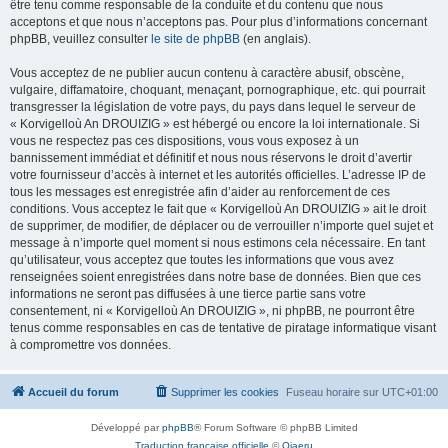
être tenu comme responsable de la conduite et du contenu que nous
acceptons et que nous n’acceptons pas. Pour plus d’informations concernant
phpBB, veuillez consulter
le site de phpBB
(en anglais).
Vous acceptez de ne publier aucun contenu à caractère abusif, obscène,
vulgaire, diffamatoire, choquant, menaçant, pornographique, etc. qui pourrait
transgresser la législation de votre pays, du pays dans lequel le serveur de
« Korvigelloù An DROUIZIG » est hébergé ou encore la loi internationale. Si
vous ne respectez pas ces dispositions, vous vous exposez à un
bannissement immédiat et définitif et nous nous réservons le droit d’avertir
votre fournisseur d’accès à internet et les autorités officielles. L’adresse IP de
tous les messages est enregistrée afin d’aider au renforcement de ces
conditions. Vous acceptez le fait que « Korvigelloù An DROUIZIG » ait le droit
de supprimer, de modifier, de déplacer ou de verrouiller n’importe quel sujet et
message à n’importe quel moment si nous estimons cela nécessaire. En tant
qu’utilisateur, vous acceptez que toutes les informations que vous avez
renseignées soient enregistrées dans notre base de données. Bien que ces
informations ne seront pas diffusées à une tierce partie sans votre
consentement, ni « Korvigelloù An DROUIZIG », ni phpBB, ne pourront être
tenus comme responsables en cas de tentative de piratage informatique visant
à compromettre vos données.
Accueil du forum
Supprimer les cookies
Fuseau horaire sur
UTC+01:00
Développé par
phpBB
® Forum Software © phpBB Limited
Traduction française officielle
©
Qiaeru