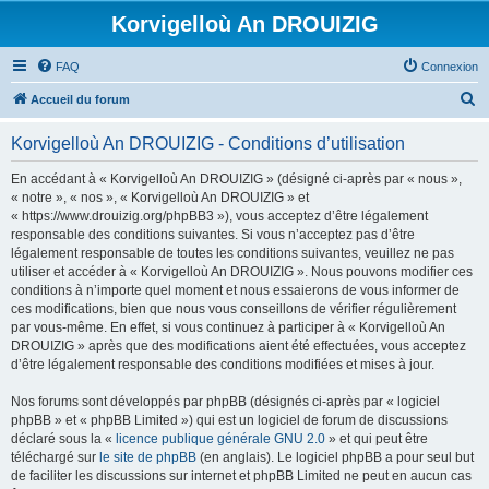
Korvigelloù An DROUIZIG
FAQ
Connexion
R
Accueil du forum
e
Korvigelloù An DROUIZIG - Conditions d’utilisation
c
h
En accédant à « Korvigelloù An DROUIZIG » (désigné ci-après par « nous »,
« notre », « nos », « Korvigelloù An DROUIZIG » et
e
« https://www.drouizig.org/phpBB3 »), vous acceptez d’être légalement
r
responsable des conditions suivantes. Si vous n’acceptez pas d’être
légalement responsable de toutes les conditions suivantes, veuillez ne pas
c
utiliser et accéder à « Korvigelloù An DROUIZIG ». Nous pouvons modifier ces
h
conditions à n’importe quel moment et nous essaierons de vous informer de
ces modifications, bien que nous vous conseillons de vérifier régulièrement
e
par vous-même. En effet, si vous continuez à participer à « Korvigelloù An
r
DROUIZIG » après que des modifications aient été effectuées, vous acceptez
d’être légalement responsable des conditions modifiées et mises à jour.
Nos forums sont développés par phpBB (désignés ci-après par « logiciel
phpBB » et « phpBB Limited ») qui est un logiciel de forum de discussions
déclaré sous la «
licence publique générale GNU 2.0
» et qui peut être
téléchargé sur
le site de phpBB
(en anglais). Le logiciel phpBB a pour seul but
de faciliter les discussions sur internet et phpBB Limited ne peut en aucun cas