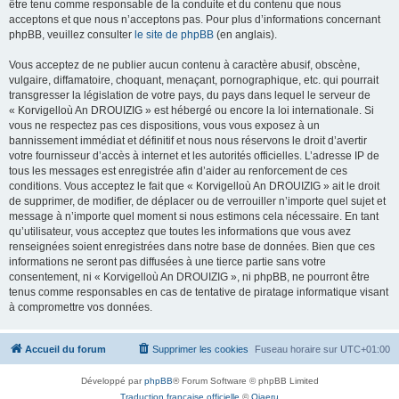
être tenu comme responsable de la conduite et du contenu que nous
acceptons et que nous n’acceptons pas. Pour plus d’informations concernant
phpBB, veuillez consulter
le site de phpBB
(en anglais).
Vous acceptez de ne publier aucun contenu à caractère abusif, obscène,
vulgaire, diffamatoire, choquant, menaçant, pornographique, etc. qui pourrait
transgresser la législation de votre pays, du pays dans lequel le serveur de
« Korvigelloù An DROUIZIG » est hébergé ou encore la loi internationale. Si
vous ne respectez pas ces dispositions, vous vous exposez à un
bannissement immédiat et définitif et nous nous réservons le droit d’avertir
votre fournisseur d’accès à internet et les autorités officielles. L’adresse IP de
tous les messages est enregistrée afin d’aider au renforcement de ces
conditions. Vous acceptez le fait que « Korvigelloù An DROUIZIG » ait le droit
de supprimer, de modifier, de déplacer ou de verrouiller n’importe quel sujet et
message à n’importe quel moment si nous estimons cela nécessaire. En tant
qu’utilisateur, vous acceptez que toutes les informations que vous avez
renseignées soient enregistrées dans notre base de données. Bien que ces
informations ne seront pas diffusées à une tierce partie sans votre
consentement, ni « Korvigelloù An DROUIZIG », ni phpBB, ne pourront être
tenus comme responsables en cas de tentative de piratage informatique visant
à compromettre vos données.
Accueil du forum
Supprimer les cookies
Fuseau horaire sur
UTC+01:00
Développé par
phpBB
® Forum Software © phpBB Limited
Traduction française officielle
©
Qiaeru