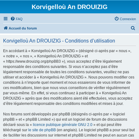
Korvigelloù An DROUIZIG
FAQ
Connexion
R
Accueil du forum
e
Korvigelloù An DROUIZIG - Conditions d’utilisation
c
h
En accédant à « Korvigelloù An DROUIZIG » (désigné ci-après par « nous »,
« notre », « nos », « Korvigelloù An DROUIZIG » et
e
« https://www.drouizig.org/phpBB3 »), vous acceptez d’être légalement
r
responsable des conditions suivantes. Si vous n’acceptez pas d’être
légalement responsable de toutes les conditions suivantes, veuillez ne pas
c
utiliser et accéder à « Korvigelloù An DROUIZIG ». Nous pouvons modifier ces
h
conditions à n’importe quel moment et nous essaierons de vous informer de
ces modifications, bien que nous vous conseillons de vérifier régulièrement
e
par vous-même. En effet, si vous continuez à participer à « Korvigelloù An
r
DROUIZIG » après que des modifications aient été effectuées, vous acceptez
d’être légalement responsable des conditions modifiées et mises à jour.
Nos forums sont développés par phpBB (désignés ci-après par « logiciel
phpBB » et « phpBB Limited ») qui est un logiciel de forum de discussions
déclaré sous la «
licence publique générale GNU 2.0
» et qui peut être
téléchargé sur
le site de phpBB
(en anglais). Le logiciel phpBB a pour seul but
de faciliter les discussions sur internet et phpBB Limited ne peut en aucun cas