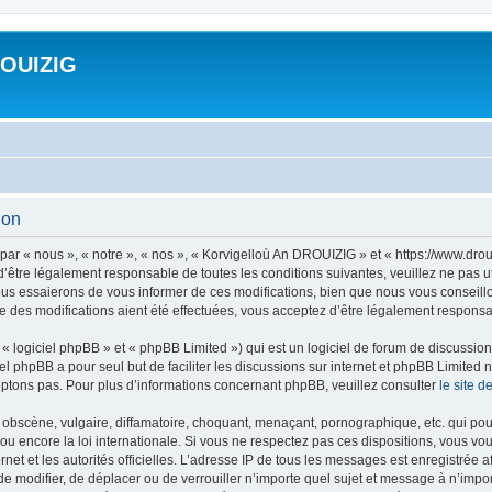
ROUIZIG
ion
ar « nous », « notre », « nos », « Korvigelloù An DROUIZIG » et « https://www.dro
’être légalement responsable de toutes les conditions suivantes, veuillez ne pas u
us essaierons de vous informer de ces modifications, bien que nous vous conseillon
 des modifications aient été effectuées, vous acceptez d’être légalement responsab
 logiciel phpBB » et « phpBB Limited ») qui est un logiciel de forum de discussio
iel phpBB a pour seul but de faciliter les discussions sur internet et phpBB Limit
ptons pas. Pour plus d’informations concernant phpBB, veuillez consulter
le site 
obscène, vulgaire, diffamatoire, choquant, menaçant, pornographique, etc. qui pourr
u encore la loi internationale. Si vous ne respectez pas ces dispositions, vous vo
ernet et les autorités officielles. L’adresse IP de tous les messages est enregistrée
 de modifier, de déplacer ou de verrouiller n’importe quel sujet et message à n’imp