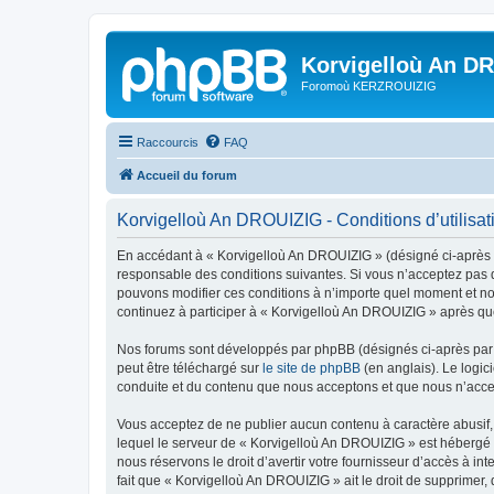
Korvigelloù An D
Foromoù KERZROUIZIG
Raccourcis
FAQ
Accueil du forum
Korvigelloù An DROUIZIG - Conditions d’utilisat
En accédant à « Korvigelloù An DROUIZIG » (désigné ci-après p
responsable des conditions suivantes. Si vous n’acceptez pas d
pouvons modifier ces conditions à n’importe quel moment et no
continuez à participer à « Korvigelloù An DROUIZIG » après que
Nos forums sont développés par phpBB (désignés ci-après par «
peut être téléchargé sur
le site de phpBB
(en anglais). Le logic
conduite et du contenu que nous acceptons et que nous n’acce
Vous acceptez de ne publier aucun contenu à caractère abusif, 
lequel le serveur de « Korvigelloù An DROUIZIG » est hébergé o
nous réservons le droit d’avertir votre fournisseur d’accès à int
fait que « Korvigelloù An DROUIZIG » ait le droit de supprimer,