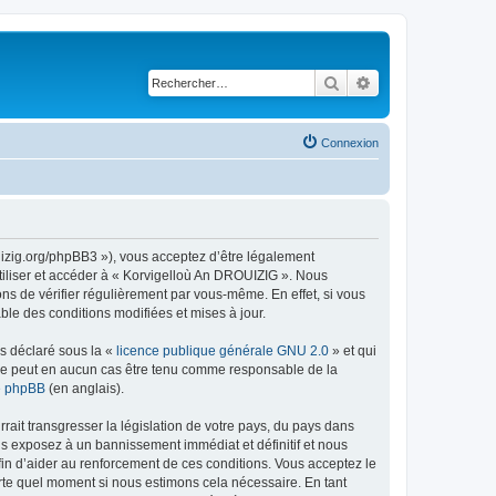
Rechercher
Recherche avancé
Connexion
uizig.org/phpBB3 »), vous acceptez d’être légalement
tiliser et accéder à « Korvigelloù An DROUIZIG ». Nous
s de vérifier régulièrement par vous-même. En effet, si vous
le des conditions modifiées et mises à jour.
ns déclaré sous la «
licence publique générale GNU 2.0
» et qui
ed ne peut en aucun cas être tenu comme responsable de la
de phpBB
(en anglais).
ait transgresser la législation de votre pays, du pays dans
us exposez à un bannissement immédiat et définitif et nous
 afin d’aider au renforcement de ces conditions. Vous acceptez le
orte quel moment si nous estimons cela nécessaire. En tant