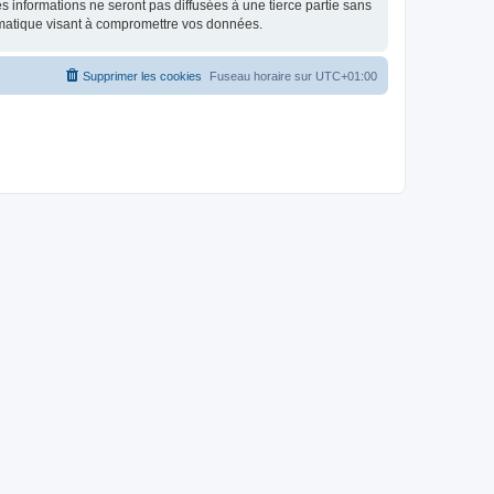
 informations ne seront pas diffusées à une tierce partie sans
rmatique visant à compromettre vos données.
Supprimer les cookies
Fuseau horaire sur
UTC+01:00