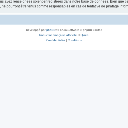
vous avez renseignées soient enregistrées dans notre base de données. Bien que ces
, ne pourront être tenus comme responsables en cas de tentative de piratage info
Développé par
phpBB
® Forum Software © phpBB Limited
Traduction française officielle
©
Qiaeru
Confidentialité
|
Conditions