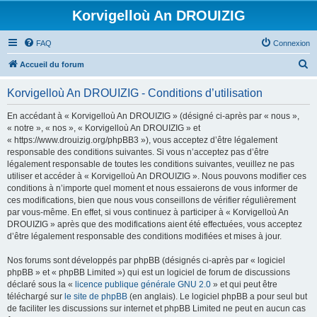
Korvigelloù An DROUIZIG
FAQ
Connexion
R
Accueil du forum
e
Korvigelloù An DROUIZIG - Conditions d’utilisation
c
h
En accédant à « Korvigelloù An DROUIZIG » (désigné ci-après par « nous »,
« notre », « nos », « Korvigelloù An DROUIZIG » et
e
« https://www.drouizig.org/phpBB3 »), vous acceptez d’être légalement
r
responsable des conditions suivantes. Si vous n’acceptez pas d’être
légalement responsable de toutes les conditions suivantes, veuillez ne pas
c
utiliser et accéder à « Korvigelloù An DROUIZIG ». Nous pouvons modifier ces
h
conditions à n’importe quel moment et nous essaierons de vous informer de
ces modifications, bien que nous vous conseillons de vérifier régulièrement
e
par vous-même. En effet, si vous continuez à participer à « Korvigelloù An
r
DROUIZIG » après que des modifications aient été effectuées, vous acceptez
d’être légalement responsable des conditions modifiées et mises à jour.
Nos forums sont développés par phpBB (désignés ci-après par « logiciel
phpBB » et « phpBB Limited ») qui est un logiciel de forum de discussions
déclaré sous la «
licence publique générale GNU 2.0
» et qui peut être
téléchargé sur
le site de phpBB
(en anglais). Le logiciel phpBB a pour seul but
de faciliter les discussions sur internet et phpBB Limited ne peut en aucun cas