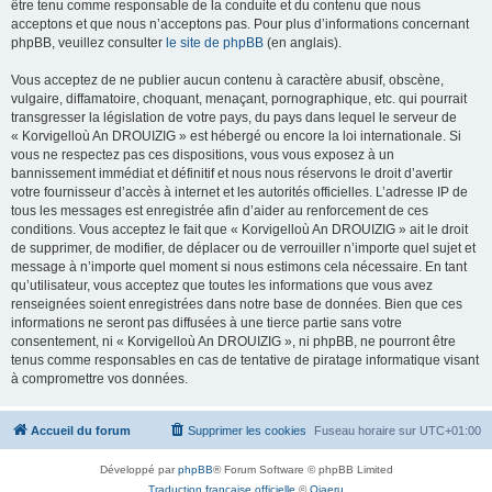
être tenu comme responsable de la conduite et du contenu que nous
acceptons et que nous n’acceptons pas. Pour plus d’informations concernant
phpBB, veuillez consulter
le site de phpBB
(en anglais).
Vous acceptez de ne publier aucun contenu à caractère abusif, obscène,
vulgaire, diffamatoire, choquant, menaçant, pornographique, etc. qui pourrait
transgresser la législation de votre pays, du pays dans lequel le serveur de
« Korvigelloù An DROUIZIG » est hébergé ou encore la loi internationale. Si
vous ne respectez pas ces dispositions, vous vous exposez à un
bannissement immédiat et définitif et nous nous réservons le droit d’avertir
votre fournisseur d’accès à internet et les autorités officielles. L’adresse IP de
tous les messages est enregistrée afin d’aider au renforcement de ces
conditions. Vous acceptez le fait que « Korvigelloù An DROUIZIG » ait le droit
de supprimer, de modifier, de déplacer ou de verrouiller n’importe quel sujet et
message à n’importe quel moment si nous estimons cela nécessaire. En tant
qu’utilisateur, vous acceptez que toutes les informations que vous avez
renseignées soient enregistrées dans notre base de données. Bien que ces
informations ne seront pas diffusées à une tierce partie sans votre
consentement, ni « Korvigelloù An DROUIZIG », ni phpBB, ne pourront être
tenus comme responsables en cas de tentative de piratage informatique visant
à compromettre vos données.
Accueil du forum
Supprimer les cookies
Fuseau horaire sur
UTC+01:00
Développé par
phpBB
® Forum Software © phpBB Limited
Traduction française officielle
©
Qiaeru