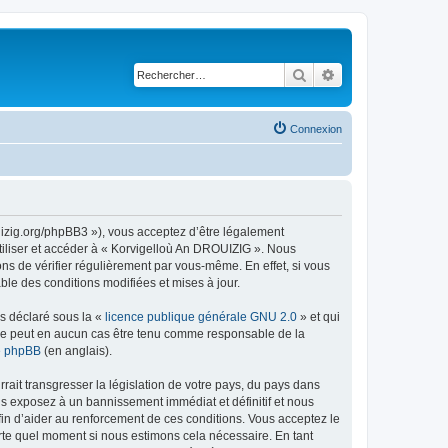
Rechercher
Recherche avancé
Connexion
uizig.org/phpBB3 »), vous acceptez d’être légalement
tiliser et accéder à « Korvigelloù An DROUIZIG ». Nous
s de vérifier régulièrement par vous-même. En effet, si vous
le des conditions modifiées et mises à jour.
ns déclaré sous la «
licence publique générale GNU 2.0
» et qui
ed ne peut en aucun cas être tenu comme responsable de la
de phpBB
(en anglais).
ait transgresser la législation de votre pays, du pays dans
us exposez à un bannissement immédiat et définitif et nous
 afin d’aider au renforcement de ces conditions. Vous acceptez le
orte quel moment si nous estimons cela nécessaire. En tant