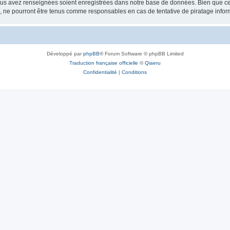
vous avez renseignées soient enregistrées dans notre base de données. Bien que ces
, ne pourront être tenus comme responsables en cas de tentative de piratage info
Développé par
phpBB
® Forum Software © phpBB Limited
Traduction française officielle
©
Qiaeru
Confidentialité
|
Conditions