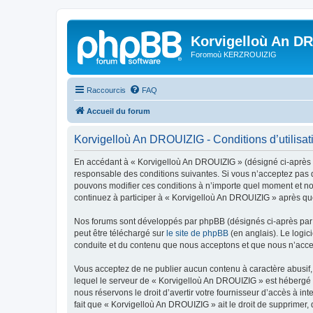
Korvigelloù An D
Foromoù KERZROUIZIG
Raccourcis
FAQ
Accueil du forum
Korvigelloù An DROUIZIG - Conditions d’utilisat
En accédant à « Korvigelloù An DROUIZIG » (désigné ci-après p
responsable des conditions suivantes. Si vous n’acceptez pas d
pouvons modifier ces conditions à n’importe quel moment et no
continuez à participer à « Korvigelloù An DROUIZIG » après que
Nos forums sont développés par phpBB (désignés ci-après par «
peut être téléchargé sur
le site de phpBB
(en anglais). Le logic
conduite et du contenu que nous acceptons et que nous n’acce
Vous acceptez de ne publier aucun contenu à caractère abusif, 
lequel le serveur de « Korvigelloù An DROUIZIG » est hébergé o
nous réservons le droit d’avertir votre fournisseur d’accès à int
fait que « Korvigelloù An DROUIZIG » ait le droit de supprimer,