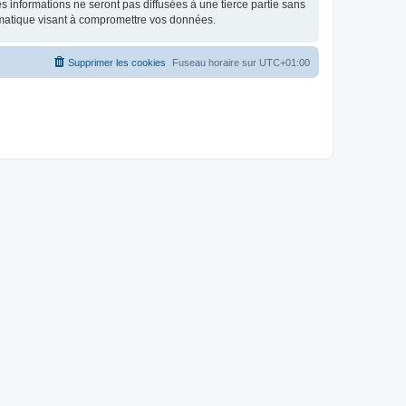
 informations ne seront pas diffusées à une tierce partie sans
rmatique visant à compromettre vos données.
Supprimer les cookies
Fuseau horaire sur
UTC+01:00