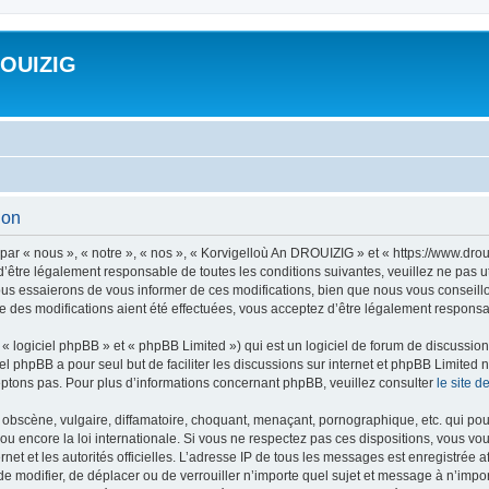
ROUIZIG
ion
ar « nous », « notre », « nos », « Korvigelloù An DROUIZIG » et « https://www.dro
’être légalement responsable de toutes les conditions suivantes, veuillez ne pas u
us essaierons de vous informer de ces modifications, bien que nous vous conseillon
 des modifications aient été effectuées, vous acceptez d’être légalement responsab
 logiciel phpBB » et « phpBB Limited ») qui est un logiciel de forum de discussio
iel phpBB a pour seul but de faciliter les discussions sur internet et phpBB Limit
ptons pas. Pour plus d’informations concernant phpBB, veuillez consulter
le site 
obscène, vulgaire, diffamatoire, choquant, menaçant, pornographique, etc. qui pourr
u encore la loi internationale. Si vous ne respectez pas ces dispositions, vous vo
ernet et les autorités officielles. L’adresse IP de tous les messages est enregistrée
 de modifier, de déplacer ou de verrouiller n’importe quel sujet et message à n’imp