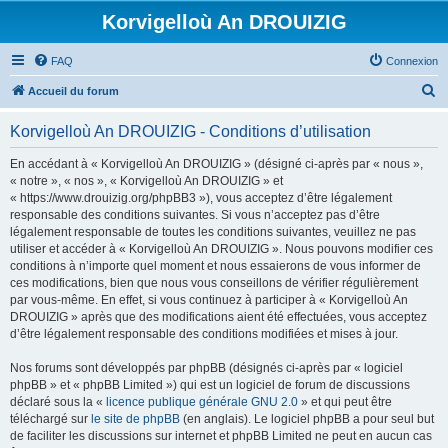
Korvigelloù An DROUIZIG
FAQ
Connexion
R
Accueil du forum
e
Korvigelloù An DROUIZIG - Conditions d’utilisation
c
h
En accédant à « Korvigelloù An DROUIZIG » (désigné ci-après par « nous »,
« notre », « nos », « Korvigelloù An DROUIZIG » et
e
« https://www.drouizig.org/phpBB3 »), vous acceptez d’être légalement
r
responsable des conditions suivantes. Si vous n’acceptez pas d’être
légalement responsable de toutes les conditions suivantes, veuillez ne pas
c
utiliser et accéder à « Korvigelloù An DROUIZIG ». Nous pouvons modifier ces
h
conditions à n’importe quel moment et nous essaierons de vous informer de
ces modifications, bien que nous vous conseillons de vérifier régulièrement
e
par vous-même. En effet, si vous continuez à participer à « Korvigelloù An
r
DROUIZIG » après que des modifications aient été effectuées, vous acceptez
d’être légalement responsable des conditions modifiées et mises à jour.
Nos forums sont développés par phpBB (désignés ci-après par « logiciel
phpBB » et « phpBB Limited ») qui est un logiciel de forum de discussions
déclaré sous la «
licence publique générale GNU 2.0
» et qui peut être
téléchargé sur
le site de phpBB
(en anglais). Le logiciel phpBB a pour seul but
de faciliter les discussions sur internet et phpBB Limited ne peut en aucun cas