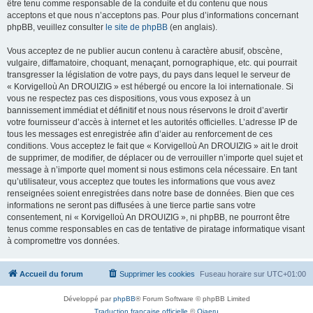
être tenu comme responsable de la conduite et du contenu que nous
acceptons et que nous n’acceptons pas. Pour plus d’informations concernant
phpBB, veuillez consulter
le site de phpBB
(en anglais).
Vous acceptez de ne publier aucun contenu à caractère abusif, obscène,
vulgaire, diffamatoire, choquant, menaçant, pornographique, etc. qui pourrait
transgresser la législation de votre pays, du pays dans lequel le serveur de
« Korvigelloù An DROUIZIG » est hébergé ou encore la loi internationale. Si
vous ne respectez pas ces dispositions, vous vous exposez à un
bannissement immédiat et définitif et nous nous réservons le droit d’avertir
votre fournisseur d’accès à internet et les autorités officielles. L’adresse IP de
tous les messages est enregistrée afin d’aider au renforcement de ces
conditions. Vous acceptez le fait que « Korvigelloù An DROUIZIG » ait le droit
de supprimer, de modifier, de déplacer ou de verrouiller n’importe quel sujet et
message à n’importe quel moment si nous estimons cela nécessaire. En tant
qu’utilisateur, vous acceptez que toutes les informations que vous avez
renseignées soient enregistrées dans notre base de données. Bien que ces
informations ne seront pas diffusées à une tierce partie sans votre
consentement, ni « Korvigelloù An DROUIZIG », ni phpBB, ne pourront être
tenus comme responsables en cas de tentative de piratage informatique visant
à compromettre vos données.
Accueil du forum
Supprimer les cookies
Fuseau horaire sur
UTC+01:00
Développé par
phpBB
® Forum Software © phpBB Limited
Traduction française officielle
©
Qiaeru