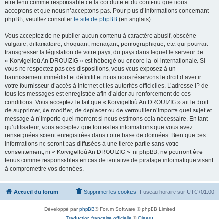
être tenu comme responsable de la conduite et du contenu que nous
acceptons et que nous n’acceptons pas. Pour plus d’informations concernant
phpBB, veuillez consulter
le site de phpBB
(en anglais).
Vous acceptez de ne publier aucun contenu à caractère abusif, obscène,
vulgaire, diffamatoire, choquant, menaçant, pornographique, etc. qui pourrait
transgresser la législation de votre pays, du pays dans lequel le serveur de
« Korvigelloù An DROUIZIG » est hébergé ou encore la loi internationale. Si
vous ne respectez pas ces dispositions, vous vous exposez à un
bannissement immédiat et définitif et nous nous réservons le droit d’avertir
votre fournisseur d’accès à internet et les autorités officielles. L’adresse IP de
tous les messages est enregistrée afin d’aider au renforcement de ces
conditions. Vous acceptez le fait que « Korvigelloù An DROUIZIG » ait le droit
de supprimer, de modifier, de déplacer ou de verrouiller n’importe quel sujet et
message à n’importe quel moment si nous estimons cela nécessaire. En tant
qu’utilisateur, vous acceptez que toutes les informations que vous avez
renseignées soient enregistrées dans notre base de données. Bien que ces
informations ne seront pas diffusées à une tierce partie sans votre
consentement, ni « Korvigelloù An DROUIZIG », ni phpBB, ne pourront être
tenus comme responsables en cas de tentative de piratage informatique visant
à compromettre vos données.
Accueil du forum
Supprimer les cookies
Fuseau horaire sur
UTC+01:00
Développé par
phpBB
® Forum Software © phpBB Limited
Traduction française officielle
©
Qiaeru