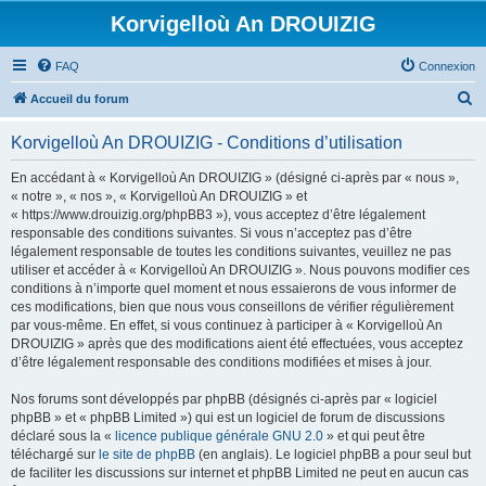
Korvigelloù An DROUIZIG
FAQ
Connexion
R
Accueil du forum
e
Korvigelloù An DROUIZIG - Conditions d’utilisation
c
h
En accédant à « Korvigelloù An DROUIZIG » (désigné ci-après par « nous »,
« notre », « nos », « Korvigelloù An DROUIZIG » et
e
« https://www.drouizig.org/phpBB3 »), vous acceptez d’être légalement
r
responsable des conditions suivantes. Si vous n’acceptez pas d’être
légalement responsable de toutes les conditions suivantes, veuillez ne pas
c
utiliser et accéder à « Korvigelloù An DROUIZIG ». Nous pouvons modifier ces
h
conditions à n’importe quel moment et nous essaierons de vous informer de
ces modifications, bien que nous vous conseillons de vérifier régulièrement
e
par vous-même. En effet, si vous continuez à participer à « Korvigelloù An
r
DROUIZIG » après que des modifications aient été effectuées, vous acceptez
d’être légalement responsable des conditions modifiées et mises à jour.
Nos forums sont développés par phpBB (désignés ci-après par « logiciel
phpBB » et « phpBB Limited ») qui est un logiciel de forum de discussions
déclaré sous la «
licence publique générale GNU 2.0
» et qui peut être
téléchargé sur
le site de phpBB
(en anglais). Le logiciel phpBB a pour seul but
de faciliter les discussions sur internet et phpBB Limited ne peut en aucun cas