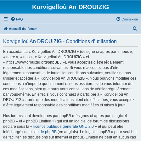
Korvigelloù An DROUIZIG
FAQ
Connexion
R
Accueil du forum
e
Korvigelloù An DROUIZIG - Conditions d’utilisation
c
h
En accédant à « Korvigelloù An DROUIZIG » (désigné ci-après par « nous »,
« notre », « nos », « Korvigelloù An DROUIZIG » et
e
« https://www.drouizig.org/phpBB3 »), vous acceptez d’être légalement
r
responsable des conditions suivantes. Si vous n’acceptez pas d’être
légalement responsable de toutes les conditions suivantes, veuillez ne pas
c
utiliser et accéder à « Korvigelloù An DROUIZIG ». Nous pouvons modifier ces
h
conditions à n’importe quel moment et nous essaierons de vous informer de
ces modifications, bien que nous vous conseillons de vérifier régulièrement
e
par vous-même. En effet, si vous continuez à participer à « Korvigelloù An
r
DROUIZIG » après que des modifications aient été effectuées, vous acceptez
d’être légalement responsable des conditions modifiées et mises à jour.
Nos forums sont développés par phpBB (désignés ci-après par « logiciel
phpBB » et « phpBB Limited ») qui est un logiciel de forum de discussions
déclaré sous la «
licence publique générale GNU 2.0
» et qui peut être
téléchargé sur
le site de phpBB
(en anglais). Le logiciel phpBB a pour seul but
de faciliter les discussions sur internet et phpBB Limited ne peut en aucun cas