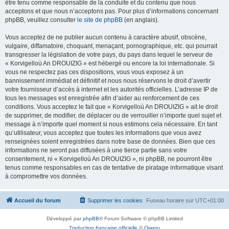
être tenu comme responsable de la conduite et du contenu que nous
acceptons et que nous n’acceptons pas. Pour plus d’informations concernant
phpBB, veuillez consulter
le site de phpBB
(en anglais).
Vous acceptez de ne publier aucun contenu à caractère abusif, obscène,
vulgaire, diffamatoire, choquant, menaçant, pornographique, etc. qui pourrait
transgresser la législation de votre pays, du pays dans lequel le serveur de
« Korvigelloù An DROUIZIG » est hébergé ou encore la loi internationale. Si
vous ne respectez pas ces dispositions, vous vous exposez à un
bannissement immédiat et définitif et nous nous réservons le droit d’avertir
votre fournisseur d’accès à internet et les autorités officielles. L’adresse IP de
tous les messages est enregistrée afin d’aider au renforcement de ces
conditions. Vous acceptez le fait que « Korvigelloù An DROUIZIG » ait le droit
de supprimer, de modifier, de déplacer ou de verrouiller n’importe quel sujet et
message à n’importe quel moment si nous estimons cela nécessaire. En tant
qu’utilisateur, vous acceptez que toutes les informations que vous avez
renseignées soient enregistrées dans notre base de données. Bien que ces
informations ne seront pas diffusées à une tierce partie sans votre
consentement, ni « Korvigelloù An DROUIZIG », ni phpBB, ne pourront être
tenus comme responsables en cas de tentative de piratage informatique visant
à compromettre vos données.
Accueil du forum
Supprimer les cookies
Fuseau horaire sur
UTC+01:00
Développé par
phpBB
® Forum Software © phpBB Limited
Traduction française officielle
©
Qiaeru