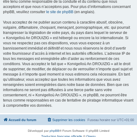
être tenu comme responsable de la conduite et du contenu que nous
acceptons et que nous n’acceptons pas. Pour plus d’informations concernant
phpBB, veuillez consulter
le site de phpBB
(en anglais).
Vous acceptez de ne publier aucun contenu à caractère abusif, obscène,
vulgaire, diffamatoire, choquant, menaçant, pornographique, etc. qui pourrait
transgresser la législation de votre pays, du pays dans lequel le serveur de
« Korvigelloù An DROUIZIG » est hébergé ou encore la loi internationale. Si
vous ne respectez pas ces dispositions, vous vous exposez à un
bannissement immédiat et définitif et nous nous réservons le droit d’avertir
votre fournisseur d’accès à internet et les autorités officielles. L’adresse IP de
tous les messages est enregistrée afin d’aider au renforcement de ces
conditions. Vous acceptez le fait que « Korvigelloù An DROUIZIG » ait le droit
de supprimer, de modifier, de déplacer ou de verrouiller n’importe quel sujet et
message à n’importe quel moment si nous estimons cela nécessaire. En tant
qu’utilisateur, vous acceptez que toutes les informations que vous avez
renseignées soient enregistrées dans notre base de données. Bien que ces
informations ne seront pas diffusées à une tierce partie sans votre
consentement, ni « Korvigelloù An DROUIZIG », ni phpBB, ne pourront être
tenus comme responsables en cas de tentative de piratage informatique visant
à compromettre vos données.
Accueil du forum
Supprimer les cookies
Fuseau horaire sur
UTC+01:00
Développé par
phpBB
® Forum Software © phpBB Limited
Traduction française officielle
©
Qiaeru