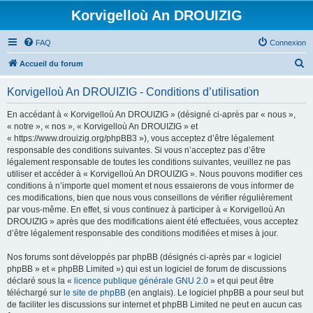
Korvigelloù An DROUIZIG
FAQ
Connexion
R
Accueil du forum
e
Korvigelloù An DROUIZIG - Conditions d’utilisation
c
h
En accédant à « Korvigelloù An DROUIZIG » (désigné ci-après par « nous »,
« notre », « nos », « Korvigelloù An DROUIZIG » et
e
« https://www.drouizig.org/phpBB3 »), vous acceptez d’être légalement
r
responsable des conditions suivantes. Si vous n’acceptez pas d’être
légalement responsable de toutes les conditions suivantes, veuillez ne pas
c
utiliser et accéder à « Korvigelloù An DROUIZIG ». Nous pouvons modifier ces
h
conditions à n’importe quel moment et nous essaierons de vous informer de
ces modifications, bien que nous vous conseillons de vérifier régulièrement
e
par vous-même. En effet, si vous continuez à participer à « Korvigelloù An
r
DROUIZIG » après que des modifications aient été effectuées, vous acceptez
d’être légalement responsable des conditions modifiées et mises à jour.
Nos forums sont développés par phpBB (désignés ci-après par « logiciel
phpBB » et « phpBB Limited ») qui est un logiciel de forum de discussions
déclaré sous la «
licence publique générale GNU 2.0
» et qui peut être
téléchargé sur
le site de phpBB
(en anglais). Le logiciel phpBB a pour seul but
de faciliter les discussions sur internet et phpBB Limited ne peut en aucun cas