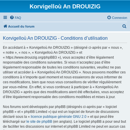
Korvigelloù An DROUIZIG
FAQ
Connexion
R
Accueil du forum
e
Korvigelloù An DROUIZIG - Conditions d’utilisation
c
h
En accédant à « Korvigelloù An DROUIZIG » (désigné ci-après par « nous »,
« notre », « nos », « Korvigelloù An DROUIZIG » et
e
« https://www.drouizig.org/phpBB3 »), vous acceptez d’être légalement
r
responsable des conditions suivantes. Si vous n’acceptez pas d’être
légalement responsable de toutes les conditions suivantes, veuillez ne pas
c
utiliser et accéder à « Korvigelloù An DROUIZIG ». Nous pouvons modifier ces
h
conditions à n’importe quel moment et nous essaierons de vous informer de
ces modifications, bien que nous vous conseillons de vérifier régulièrement
e
par vous-même. En effet, si vous continuez à participer à « Korvigelloù An
r
DROUIZIG » après que des modifications aient été effectuées, vous acceptez
d’être légalement responsable des conditions modifiées et mises à jour.
Nos forums sont développés par phpBB (désignés ci-après par « logiciel
phpBB » et « phpBB Limited ») qui est un logiciel de forum de discussions
déclaré sous la «
licence publique générale GNU 2.0
» et qui peut être
téléchargé sur
le site de phpBB
(en anglais). Le logiciel phpBB a pour seul but
de faciliter les discussions sur internet et phpBB Limited ne peut en aucun cas