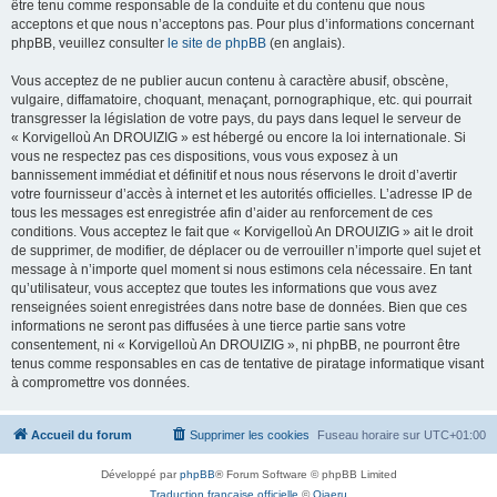
être tenu comme responsable de la conduite et du contenu que nous
acceptons et que nous n’acceptons pas. Pour plus d’informations concernant
phpBB, veuillez consulter
le site de phpBB
(en anglais).
Vous acceptez de ne publier aucun contenu à caractère abusif, obscène,
vulgaire, diffamatoire, choquant, menaçant, pornographique, etc. qui pourrait
transgresser la législation de votre pays, du pays dans lequel le serveur de
« Korvigelloù An DROUIZIG » est hébergé ou encore la loi internationale. Si
vous ne respectez pas ces dispositions, vous vous exposez à un
bannissement immédiat et définitif et nous nous réservons le droit d’avertir
votre fournisseur d’accès à internet et les autorités officielles. L’adresse IP de
tous les messages est enregistrée afin d’aider au renforcement de ces
conditions. Vous acceptez le fait que « Korvigelloù An DROUIZIG » ait le droit
de supprimer, de modifier, de déplacer ou de verrouiller n’importe quel sujet et
message à n’importe quel moment si nous estimons cela nécessaire. En tant
qu’utilisateur, vous acceptez que toutes les informations que vous avez
renseignées soient enregistrées dans notre base de données. Bien que ces
informations ne seront pas diffusées à une tierce partie sans votre
consentement, ni « Korvigelloù An DROUIZIG », ni phpBB, ne pourront être
tenus comme responsables en cas de tentative de piratage informatique visant
à compromettre vos données.
Accueil du forum
Supprimer les cookies
Fuseau horaire sur
UTC+01:00
Développé par
phpBB
® Forum Software © phpBB Limited
Traduction française officielle
©
Qiaeru