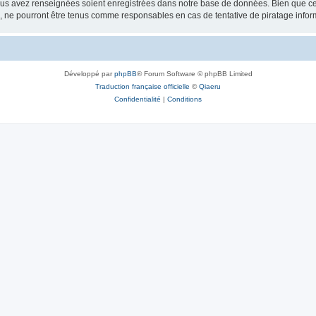
vous avez renseignées soient enregistrées dans notre base de données. Bien que ces
, ne pourront être tenus comme responsables en cas de tentative de piratage info
Développé par
phpBB
® Forum Software © phpBB Limited
Traduction française officielle
©
Qiaeru
Confidentialité
|
Conditions