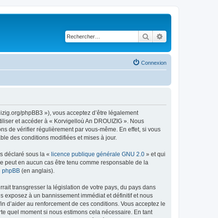
Rechercher
Recherche avancé
Connexion
uizig.org/phpBB3 »), vous acceptez d’être légalement
tiliser et accéder à « Korvigelloù An DROUIZIG ». Nous
s de vérifier régulièrement par vous-même. En effet, si vous
le des conditions modifiées et mises à jour.
ns déclaré sous la «
licence publique générale GNU 2.0
» et qui
ed ne peut en aucun cas être tenu comme responsable de la
de phpBB
(en anglais).
ait transgresser la législation de votre pays, du pays dans
us exposez à un bannissement immédiat et définitif et nous
 afin d’aider au renforcement de ces conditions. Vous acceptez le
orte quel moment si nous estimons cela nécessaire. En tant