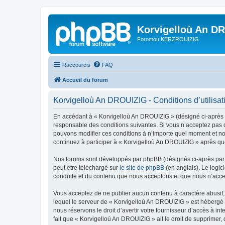
Korvigelloù An D
Foromoù KERZROUIZIG
Raccourcis
FAQ
Accueil du forum
Korvigelloù An DROUIZIG - Conditions d’utilisat
En accédant à « Korvigelloù An DROUIZIG » (désigné ci-après p
responsable des conditions suivantes. Si vous n’acceptez pas d
pouvons modifier ces conditions à n’importe quel moment et no
continuez à participer à « Korvigelloù An DROUIZIG » après que
Nos forums sont développés par phpBB (désignés ci-après par «
peut être téléchargé sur
le site de phpBB
(en anglais). Le logic
conduite et du contenu que nous acceptons et que nous n’acce
Vous acceptez de ne publier aucun contenu à caractère abusif, 
lequel le serveur de « Korvigelloù An DROUIZIG » est hébergé o
nous réservons le droit d’avertir votre fournisseur d’accès à int
fait que « Korvigelloù An DROUIZIG » ait le droit de supprimer,