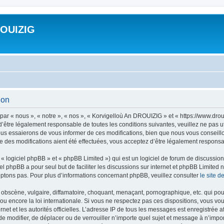
ROUIZIG
ion
ar « nous », « notre », « nos », « Korvigelloù An DROUIZIG » et « https://www.dro
’être légalement responsable de toutes les conditions suivantes, veuillez ne pas u
us essaierons de vous informer de ces modifications, bien que nous vous conseillon
 des modifications aient été effectuées, vous acceptez d’être légalement responsab
 logiciel phpBB » et « phpBB Limited ») qui est un logiciel de forum de discussio
iel phpBB a pour seul but de faciliter les discussions sur internet et phpBB Limit
ptons pas. Pour plus d’informations concernant phpBB, veuillez consulter
le site 
obscène, vulgaire, diffamatoire, choquant, menaçant, pornographique, etc. qui pourr
u encore la loi internationale. Si vous ne respectez pas ces dispositions, vous vo
ernet et les autorités officielles. L’adresse IP de tous les messages est enregistrée
 de modifier, de déplacer ou de verrouiller n’importe quel sujet et message à n’imp