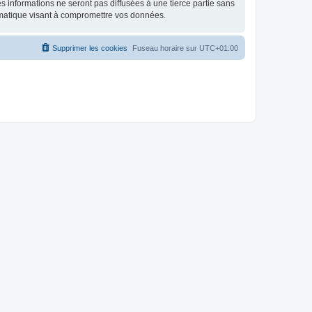
 informations ne seront pas diffusées à une tierce partie sans
rmatique visant à compromettre vos données.
Supprimer les cookies
Fuseau horaire sur
UTC+01:00