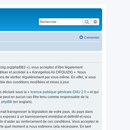
Rechercher
Recherche avancé
Connexion
uizig.org/phpBB3 »), vous acceptez d’être légalement
tiliser et accéder à « Korvigelloù An DROUIZIG ». Nous
s de vérifier régulièrement par vous-même. En effet, si vous
le des conditions modifiées et mises à jour.
ns déclaré sous la «
licence publique générale GNU 2.0
» et qui
ed ne peut en aucun cas être tenu comme responsable de la
de phpBB
(en anglais).
ait transgresser la législation de votre pays, du pays dans
us exposez à un bannissement immédiat et définitif et nous
 afin d’aider au renforcement de ces conditions. Vous acceptez le
orte quel moment si nous estimons cela nécessaire. En tant