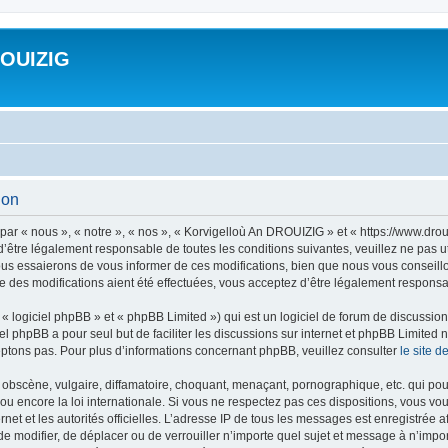
ROUIZIG
ion
ar « nous », « notre », « nos », « Korvigelloù An DROUIZIG » et « https://www.dro
’être légalement responsable de toutes les conditions suivantes, veuillez ne pas u
us essaierons de vous informer de ces modifications, bien que nous vous conseillon
 des modifications aient été effectuées, vous acceptez d’être légalement responsab
 logiciel phpBB » et « phpBB Limited ») qui est un logiciel de forum de discussio
iel phpBB a pour seul but de faciliter les discussions sur internet et phpBB Limit
ptons pas. Pour plus d’informations concernant phpBB, veuillez consulter
le site 
obscène, vulgaire, diffamatoire, choquant, menaçant, pornographique, etc. qui pourr
u encore la loi internationale. Si vous ne respectez pas ces dispositions, vous vo
ernet et les autorités officielles. L’adresse IP de tous les messages est enregistrée
 de modifier, de déplacer ou de verrouiller n’importe quel sujet et message à n’imp