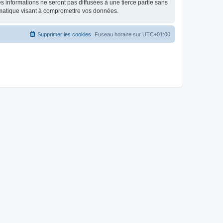
 informations ne seront pas diffusées à une tierce partie sans
rmatique visant à compromettre vos données.
Supprimer les cookies
Fuseau horaire sur
UTC+01:00