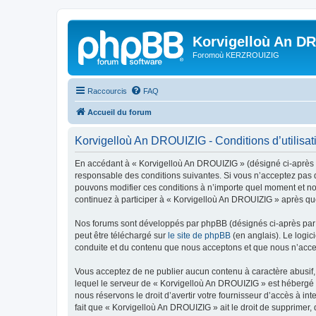
Korvigelloù An D
Foromoù KERZROUIZIG
Raccourcis
FAQ
Accueil du forum
Korvigelloù An DROUIZIG - Conditions d’utilisat
En accédant à « Korvigelloù An DROUIZIG » (désigné ci-après p
responsable des conditions suivantes. Si vous n’acceptez pas d
pouvons modifier ces conditions à n’importe quel moment et no
continuez à participer à « Korvigelloù An DROUIZIG » après que
Nos forums sont développés par phpBB (désignés ci-après par «
peut être téléchargé sur
le site de phpBB
(en anglais). Le logic
conduite et du contenu que nous acceptons et que nous n’acce
Vous acceptez de ne publier aucun contenu à caractère abusif, 
lequel le serveur de « Korvigelloù An DROUIZIG » est hébergé o
nous réservons le droit d’avertir votre fournisseur d’accès à int
fait que « Korvigelloù An DROUIZIG » ait le droit de supprimer,