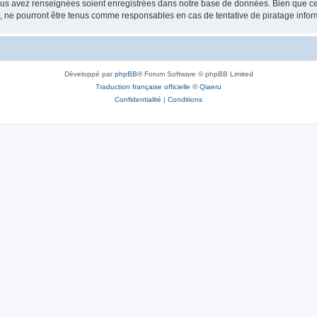
vous avez renseignées soient enregistrées dans notre base de données. Bien que ces
, ne pourront être tenus comme responsables en cas de tentative de piratage info
Développé par
phpBB
® Forum Software © phpBB Limited
Traduction française officielle
©
Qiaeru
Confidentialité
|
Conditions