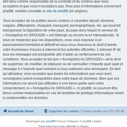
être tenu comme responsable de la conduite et du contenu que nous
acceptons et que nous n’acceptons pas. Pour plus d’informations concernant
phpBB, veuillez consulter
le site de phpBB
(en anglais).
Vous acceptez de ne publier aucun contenu à caractère abusif, obscène,
vulgaire, diffamatoire, choquant, menaçant, pornographique, etc. qui pourrait
transgresser la législation de votre pays, du pays dans lequel le serveur de
« Korvigelloù An DROUIZIG » est hébergé ou encore la loi internationale. Si
vous ne respectez pas ces dispositions, vous vous exposez à un
bannissement immédiat et définitif et nous nous réservons le droit d’avertir
votre fournisseur d’accès à internet et les autorités officielles. L’adresse IP de
tous les messages est enregistrée afin d’aider au renforcement de ces
conditions. Vous acceptez le fait que « Korvigelloù An DROUIZIG » ait le droit
de supprimer, de modifier, de déplacer ou de verrouiller n’importe quel sujet et
message à n’importe quel moment si nous estimons cela nécessaire. En tant
qu’utilisateur, vous acceptez que toutes les informations que vous avez
renseignées soient enregistrées dans notre base de données. Bien que ces
informations ne seront pas diffusées à une tierce partie sans votre
consentement, ni « Korvigelloù An DROUIZIG », ni phpBB, ne pourront être
tenus comme responsables en cas de tentative de piratage informatique visant
à compromettre vos données.
Accueil du forum
Supprimer les cookies
Fuseau horaire sur
UTC+01:00
Développé par
phpBB
® Forum Software © phpBB Limited
Traduction française officielle
©
Qiaeru