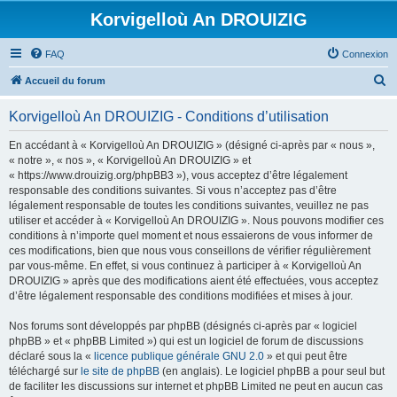
Korvigelloù An DROUIZIG
FAQ
Connexion
R
Accueil du forum
e
Korvigelloù An DROUIZIG - Conditions d’utilisation
c
h
En accédant à « Korvigelloù An DROUIZIG » (désigné ci-après par « nous »,
« notre », « nos », « Korvigelloù An DROUIZIG » et
e
« https://www.drouizig.org/phpBB3 »), vous acceptez d’être légalement
r
responsable des conditions suivantes. Si vous n’acceptez pas d’être
légalement responsable de toutes les conditions suivantes, veuillez ne pas
c
utiliser et accéder à « Korvigelloù An DROUIZIG ». Nous pouvons modifier ces
h
conditions à n’importe quel moment et nous essaierons de vous informer de
ces modifications, bien que nous vous conseillons de vérifier régulièrement
e
par vous-même. En effet, si vous continuez à participer à « Korvigelloù An
r
DROUIZIG » après que des modifications aient été effectuées, vous acceptez
d’être légalement responsable des conditions modifiées et mises à jour.
Nos forums sont développés par phpBB (désignés ci-après par « logiciel
phpBB » et « phpBB Limited ») qui est un logiciel de forum de discussions
déclaré sous la «
licence publique générale GNU 2.0
» et qui peut être
téléchargé sur
le site de phpBB
(en anglais). Le logiciel phpBB a pour seul but
de faciliter les discussions sur internet et phpBB Limited ne peut en aucun cas