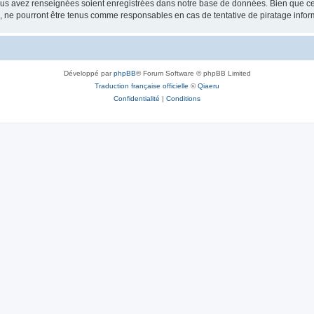
vous avez renseignées soient enregistrées dans notre base de données. Bien que ces
, ne pourront être tenus comme responsables en cas de tentative de piratage info
Développé par
phpBB
® Forum Software © phpBB Limited
Traduction française officielle
©
Qiaeru
Confidentialité
|
Conditions