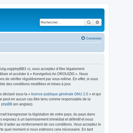
Rechercher
Recherche avancé
Connexion
uizig.org/phpBB3 »), vous acceptez d’être légalement
tiliser et accéder à « Korvigelloù An DROUIZIG ». Nous
s de vérifier régulièrement par vous-même. En effet, si vous
le des conditions modifiées et mises à jour.
ns déclaré sous la «
licence publique générale GNU 2.0
» et qui
ed ne peut en aucun cas être tenu comme responsable de la
de phpBB
(en anglais).
ait transgresser la législation de votre pays, du pays dans
us exposez à un bannissement immédiat et définitif et nous
 afin d’aider au renforcement de ces conditions. Vous acceptez le
orte quel moment si nous estimons cela nécessaire. En tant