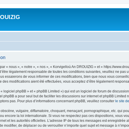
ROUIZIG
ion
ar « nous », « notre », « nos », « Korvigelloù An DROUIZIG » et « https://www.dro
’être légalement responsable de toutes les conditions suivantes, veuillez ne pas u
us essaierons de vous informer de ces modifications, bien que nous vous conseillon
 des modifications aient été effectuées, vous acceptez d’être légalement responsab
 logiciel phpBB » et « phpBB Limited ») qui est un logiciel de forum de discussio
iel phpBB a pour seul but de faciliter les discussions sur internet et phpBB Limit
ptons pas. Pour plus d’informations concernant phpBB, veuillez consulter
le site 
obscène, vulgaire, diffamatoire, choquant, menaçant, pornographique, etc. qui pourr
u encore la loi internationale. Si vous ne respectez pas ces dispositions, vous vo
ernet et les autorités officielles. L’adresse IP de tous les messages est enregistrée
 de modifier, de déplacer ou de verrouiller n’importe quel sujet et message à n’imp