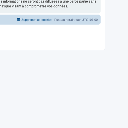
 informations ne seront pas diffusées à une tierce partie sans
rmatique visant à compromettre vos données.
Supprimer les cookies
Fuseau horaire sur
UTC+01:00