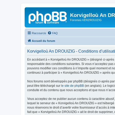
Korvigelloù An D
Foromoù KERZROUIZIG
Raccourcis
FAQ
Accueil du forum
Korvigelloù An DROUIZIG - Conditions d’utilisat
En accédant à « Korvigelloù An DROUIZIG » (désigné ci-après p
responsable des conditions suivantes. Si vous n’acceptez pas d
pouvons modifier ces conditions à n’importe quel moment et no
continuez à participer à « Korvigelloù An DROUIZIG » après que
Nos forums sont développés par phpBB (désignés ci-après par «
peut être téléchargé sur
le site de phpBB
(en anglais). Le logic
conduite et du contenu que nous acceptons et que nous n’acce
Vous acceptez de ne publier aucun contenu à caractère abusif, 
lequel le serveur de « Korvigelloù An DROUIZIG » est hébergé o
nous réservons le droit d’avertir votre fournisseur d’accès à int
fait que « Korvigelloù An DROUIZIG » ait le droit de supprimer,