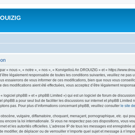
ROUIZIG
ion
ar « nous », « notre », « nos », « Korvigelloù An DROUIZIG » et « https://www.dro
’être légalement responsable de toutes les conditions suivantes, veuillez ne pas u
us essaierons de vous informer de ces modifications, bien que nous vous conseillon
 des modifications aient été effectuées, vous acceptez d’être légalement responsab
 logiciel phpBB » et « phpBB Limited ») qui est un logiciel de forum de discussio
iel phpBB a pour seul but de faciliter les discussions sur internet et phpBB Limit
ptons pas. Pour plus d’informations concernant phpBB, veuillez consulter
le site 
obscène, vulgaire, diffamatoire, choquant, menaçant, pornographique, etc. qui pourr
u encore la loi internationale. Si vous ne respectez pas ces dispositions, vous vo
ernet et les autorités officielles. L’adresse IP de tous les messages est enregistrée
 de modifier, de déplacer ou de verrouiller n’importe quel sujet et message à n’imp