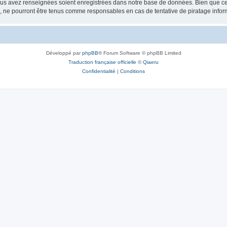
vous avez renseignées soient enregistrées dans notre base de données. Bien que ces
, ne pourront être tenus comme responsables en cas de tentative de piratage info
Développé par
phpBB
® Forum Software © phpBB Limited
Traduction française officielle
©
Qiaeru
Confidentialité
|
Conditions