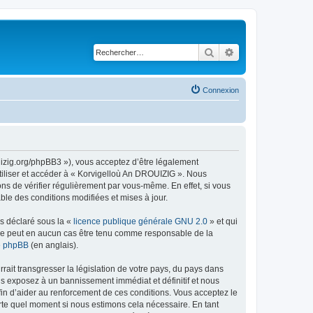
Rechercher
Recherche avancé
Connexion
uizig.org/phpBB3 »), vous acceptez d’être légalement
tiliser et accéder à « Korvigelloù An DROUIZIG ». Nous
s de vérifier régulièrement par vous-même. En effet, si vous
le des conditions modifiées et mises à jour.
ns déclaré sous la «
licence publique générale GNU 2.0
» et qui
ed ne peut en aucun cas être tenu comme responsable de la
de phpBB
(en anglais).
ait transgresser la législation de votre pays, du pays dans
us exposez à un bannissement immédiat et définitif et nous
 afin d’aider au renforcement de ces conditions. Vous acceptez le
orte quel moment si nous estimons cela nécessaire. En tant