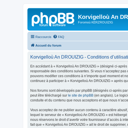
Korvigelloù An D
Foromoù KERZROUIZIG
Raccourcis
FAQ
Accueil du forum
Korvigelloù An DROUIZIG - Conditions d’utilisat
En accédant à « Korvigelloù An DROUIZIG » (désigné ci-après p
responsable des conditions suivantes. Si vous n’acceptez pas d
pouvons modifier ces conditions à n’importe quel moment et no
continuez à participer à « Korvigelloù An DROUIZIG » après que
Nos forums sont développés par phpBB (désignés ci-après par «
peut être téléchargé sur
le site de phpBB
(en anglais). Le logic
conduite et du contenu que nous acceptons et que nous n’acce
Vous acceptez de ne publier aucun contenu à caractère abusif, 
lequel le serveur de « Korvigelloù An DROUIZIG » est hébergé o
nous réservons le droit d’avertir votre fournisseur d’accès à int
fait que « Korvigelloù An DROUIZIG » ait le droit de supprimer,