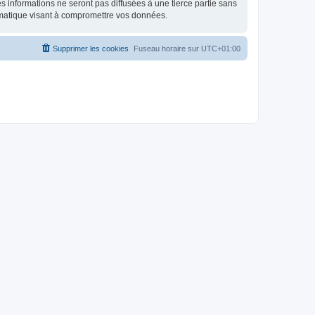
 informations ne seront pas diffusées à une tierce partie sans
rmatique visant à compromettre vos données.
Supprimer les cookies
Fuseau horaire sur
UTC+01:00