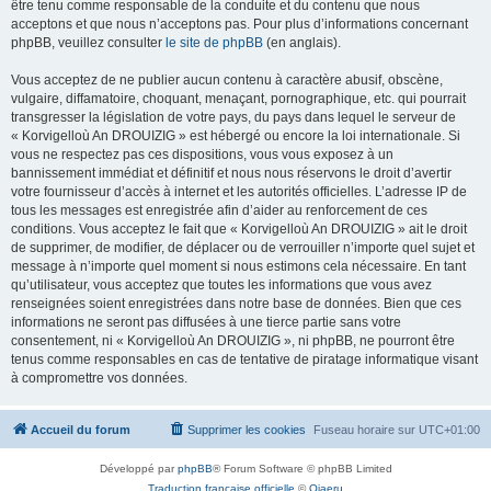
être tenu comme responsable de la conduite et du contenu que nous
acceptons et que nous n’acceptons pas. Pour plus d’informations concernant
phpBB, veuillez consulter
le site de phpBB
(en anglais).
Vous acceptez de ne publier aucun contenu à caractère abusif, obscène,
vulgaire, diffamatoire, choquant, menaçant, pornographique, etc. qui pourrait
transgresser la législation de votre pays, du pays dans lequel le serveur de
« Korvigelloù An DROUIZIG » est hébergé ou encore la loi internationale. Si
vous ne respectez pas ces dispositions, vous vous exposez à un
bannissement immédiat et définitif et nous nous réservons le droit d’avertir
votre fournisseur d’accès à internet et les autorités officielles. L’adresse IP de
tous les messages est enregistrée afin d’aider au renforcement de ces
conditions. Vous acceptez le fait que « Korvigelloù An DROUIZIG » ait le droit
de supprimer, de modifier, de déplacer ou de verrouiller n’importe quel sujet et
message à n’importe quel moment si nous estimons cela nécessaire. En tant
qu’utilisateur, vous acceptez que toutes les informations que vous avez
renseignées soient enregistrées dans notre base de données. Bien que ces
informations ne seront pas diffusées à une tierce partie sans votre
consentement, ni « Korvigelloù An DROUIZIG », ni phpBB, ne pourront être
tenus comme responsables en cas de tentative de piratage informatique visant
à compromettre vos données.
Accueil du forum
Supprimer les cookies
Fuseau horaire sur
UTC+01:00
Développé par
phpBB
® Forum Software © phpBB Limited
Traduction française officielle
©
Qiaeru