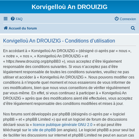
Korvigelloù An DROUIZIG
FAQ
Connexion
R
Accueil du forum
e
Korvigelloù An DROUIZIG - Conditions d’utilisation
c
h
En accédant à « Korvigelloù An DROUIZIG » (désigné ci-après par « nous »,
« notre », « nos », « Korvigelloù An DROUIZIG » et
e
« https://www.drouizig.org/phpBB3 »), vous acceptez d’être légalement
r
responsable des conditions suivantes. Si vous n’acceptez pas d’être
légalement responsable de toutes les conditions suivantes, veuillez ne pas
c
utiliser et accéder à « Korvigelloù An DROUIZIG ». Nous pouvons modifier ces
h
conditions à n’importe quel moment et nous essaierons de vous informer de
ces modifications, bien que nous vous conseillons de vérifier régulièrement
e
par vous-même. En effet, si vous continuez à participer à « Korvigelloù An
r
DROUIZIG » après que des modifications aient été effectuées, vous acceptez
d’être légalement responsable des conditions modifiées et mises à jour.
Nos forums sont développés par phpBB (désignés ci-après par « logiciel
phpBB » et « phpBB Limited ») qui est un logiciel de forum de discussions
déclaré sous la «
licence publique générale GNU 2.0
» et qui peut être
téléchargé sur
le site de phpBB
(en anglais). Le logiciel phpBB a pour seul but
de faciliter les discussions sur internet et phpBB Limited ne peut en aucun cas