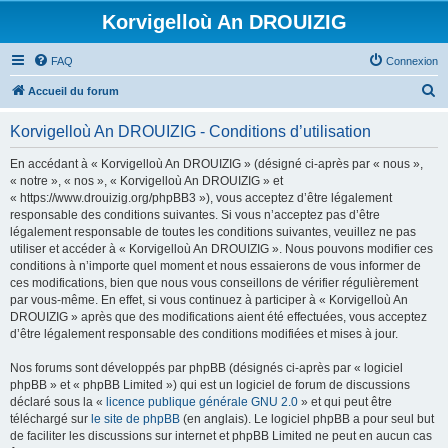
Korvigelloù An DROUIZIG
FAQ
Connexion
R
Accueil du forum
e
Korvigelloù An DROUIZIG - Conditions d’utilisation
c
h
En accédant à « Korvigelloù An DROUIZIG » (désigné ci-après par « nous »,
« notre », « nos », « Korvigelloù An DROUIZIG » et
e
« https://www.drouizig.org/phpBB3 »), vous acceptez d’être légalement
r
responsable des conditions suivantes. Si vous n’acceptez pas d’être
légalement responsable de toutes les conditions suivantes, veuillez ne pas
c
utiliser et accéder à « Korvigelloù An DROUIZIG ». Nous pouvons modifier ces
h
conditions à n’importe quel moment et nous essaierons de vous informer de
ces modifications, bien que nous vous conseillons de vérifier régulièrement
e
par vous-même. En effet, si vous continuez à participer à « Korvigelloù An
r
DROUIZIG » après que des modifications aient été effectuées, vous acceptez
d’être légalement responsable des conditions modifiées et mises à jour.
Nos forums sont développés par phpBB (désignés ci-après par « logiciel
phpBB » et « phpBB Limited ») qui est un logiciel de forum de discussions
déclaré sous la «
licence publique générale GNU 2.0
» et qui peut être
téléchargé sur
le site de phpBB
(en anglais). Le logiciel phpBB a pour seul but
de faciliter les discussions sur internet et phpBB Limited ne peut en aucun cas