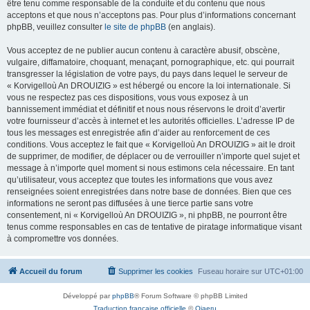
être tenu comme responsable de la conduite et du contenu que nous
acceptons et que nous n’acceptons pas. Pour plus d’informations concernant
phpBB, veuillez consulter
le site de phpBB
(en anglais).
Vous acceptez de ne publier aucun contenu à caractère abusif, obscène,
vulgaire, diffamatoire, choquant, menaçant, pornographique, etc. qui pourrait
transgresser la législation de votre pays, du pays dans lequel le serveur de
« Korvigelloù An DROUIZIG » est hébergé ou encore la loi internationale. Si
vous ne respectez pas ces dispositions, vous vous exposez à un
bannissement immédiat et définitif et nous nous réservons le droit d’avertir
votre fournisseur d’accès à internet et les autorités officielles. L’adresse IP de
tous les messages est enregistrée afin d’aider au renforcement de ces
conditions. Vous acceptez le fait que « Korvigelloù An DROUIZIG » ait le droit
de supprimer, de modifier, de déplacer ou de verrouiller n’importe quel sujet et
message à n’importe quel moment si nous estimons cela nécessaire. En tant
qu’utilisateur, vous acceptez que toutes les informations que vous avez
renseignées soient enregistrées dans notre base de données. Bien que ces
informations ne seront pas diffusées à une tierce partie sans votre
consentement, ni « Korvigelloù An DROUIZIG », ni phpBB, ne pourront être
tenus comme responsables en cas de tentative de piratage informatique visant
à compromettre vos données.
Accueil du forum
Supprimer les cookies
Fuseau horaire sur
UTC+01:00
Développé par
phpBB
® Forum Software © phpBB Limited
Traduction française officielle
©
Qiaeru