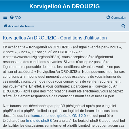
Korvigelloù An DROUIZIG
FAQ
Connexion
R
Accueil du forum
e
Korvigelloù An DROUIZIG - Conditions d’utilisation
c
h
En accédant à « Korvigelloù An DROUIZIG » (désigné ci-après par « nous »,
« notre », « nos », « Korvigelloù An DROUIZIG » et
e
« https://www.drouizig.org/phpBB3 »), vous acceptez d’être légalement
r
responsable des conditions suivantes. Si vous n’acceptez pas d’être
légalement responsable de toutes les conditions suivantes, veuillez ne pas
c
utiliser et accéder à « Korvigelloù An DROUIZIG ». Nous pouvons modifier ces
h
conditions à n’importe quel moment et nous essaierons de vous informer de
ces modifications, bien que nous vous conseillons de vérifier régulièrement
e
par vous-même. En effet, si vous continuez à participer à « Korvigelloù An
r
DROUIZIG » après que des modifications aient été effectuées, vous acceptez
d’être légalement responsable des conditions modifiées et mises à jour.
Nos forums sont développés par phpBB (désignés ci-après par « logiciel
phpBB » et « phpBB Limited ») qui est un logiciel de forum de discussions
déclaré sous la «
licence publique générale GNU 2.0
» et qui peut être
téléchargé sur
le site de phpBB
(en anglais). Le logiciel phpBB a pour seul but
de faciliter les discussions sur internet et phpBB Limited ne peut en aucun cas