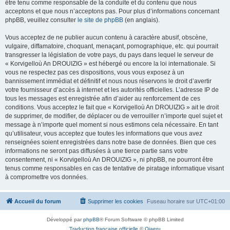
être tenu comme responsable de la conduite et du contenu que nous
acceptons et que nous n’acceptons pas. Pour plus d’informations concernant
phpBB, veuillez consulter
le site de phpBB
(en anglais).
Vous acceptez de ne publier aucun contenu à caractère abusif, obscène,
vulgaire, diffamatoire, choquant, menaçant, pornographique, etc. qui pourrait
transgresser la législation de votre pays, du pays dans lequel le serveur de
« Korvigelloù An DROUIZIG » est hébergé ou encore la loi internationale. Si
vous ne respectez pas ces dispositions, vous vous exposez à un
bannissement immédiat et définitif et nous nous réservons le droit d’avertir
votre fournisseur d’accès à internet et les autorités officielles. L’adresse IP de
tous les messages est enregistrée afin d’aider au renforcement de ces
conditions. Vous acceptez le fait que « Korvigelloù An DROUIZIG » ait le droit
de supprimer, de modifier, de déplacer ou de verrouiller n’importe quel sujet et
message à n’importe quel moment si nous estimons cela nécessaire. En tant
qu’utilisateur, vous acceptez que toutes les informations que vous avez
renseignées soient enregistrées dans notre base de données. Bien que ces
informations ne seront pas diffusées à une tierce partie sans votre
consentement, ni « Korvigelloù An DROUIZIG », ni phpBB, ne pourront être
tenus comme responsables en cas de tentative de piratage informatique visant
à compromettre vos données.
Accueil du forum
Supprimer les cookies
Fuseau horaire sur
UTC+01:00
Développé par
phpBB
® Forum Software © phpBB Limited
Traduction française officielle
©
Qiaeru