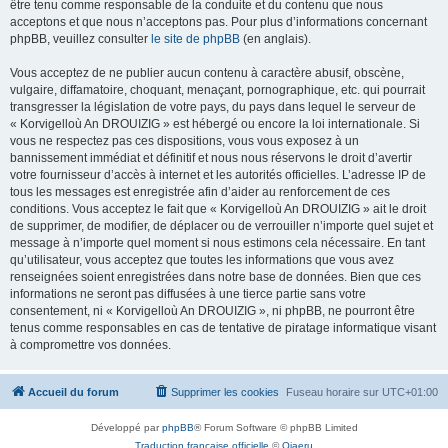
être tenu comme responsable de la conduite et du contenu que nous
acceptons et que nous n’acceptons pas. Pour plus d’informations concernant
phpBB, veuillez consulter
le site de phpBB
(en anglais).
Vous acceptez de ne publier aucun contenu à caractère abusif, obscène,
vulgaire, diffamatoire, choquant, menaçant, pornographique, etc. qui pourrait
transgresser la législation de votre pays, du pays dans lequel le serveur de
« Korvigelloù An DROUIZIG » est hébergé ou encore la loi internationale. Si
vous ne respectez pas ces dispositions, vous vous exposez à un
bannissement immédiat et définitif et nous nous réservons le droit d’avertir
votre fournisseur d’accès à internet et les autorités officielles. L’adresse IP de
tous les messages est enregistrée afin d’aider au renforcement de ces
conditions. Vous acceptez le fait que « Korvigelloù An DROUIZIG » ait le droit
de supprimer, de modifier, de déplacer ou de verrouiller n’importe quel sujet et
message à n’importe quel moment si nous estimons cela nécessaire. En tant
qu’utilisateur, vous acceptez que toutes les informations que vous avez
renseignées soient enregistrées dans notre base de données. Bien que ces
informations ne seront pas diffusées à une tierce partie sans votre
consentement, ni « Korvigelloù An DROUIZIG », ni phpBB, ne pourront être
tenus comme responsables en cas de tentative de piratage informatique visant
à compromettre vos données.
Accueil du forum
Supprimer les cookies
Fuseau horaire sur
UTC+01:00
Développé par
phpBB
® Forum Software © phpBB Limited
Traduction française officielle
©
Qiaeru