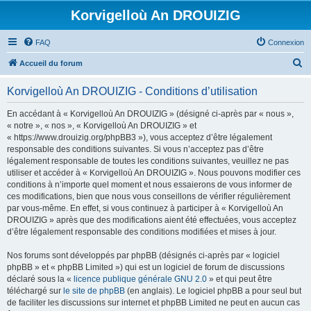
Korvigelloù An DROUIZIG
FAQ
Connexion
R
Accueil du forum
e
Korvigelloù An DROUIZIG - Conditions d’utilisation
c
h
En accédant à « Korvigelloù An DROUIZIG » (désigné ci-après par « nous »,
« notre », « nos », « Korvigelloù An DROUIZIG » et
e
« https://www.drouizig.org/phpBB3 »), vous acceptez d’être légalement
r
responsable des conditions suivantes. Si vous n’acceptez pas d’être
légalement responsable de toutes les conditions suivantes, veuillez ne pas
c
utiliser et accéder à « Korvigelloù An DROUIZIG ». Nous pouvons modifier ces
h
conditions à n’importe quel moment et nous essaierons de vous informer de
ces modifications, bien que nous vous conseillons de vérifier régulièrement
e
par vous-même. En effet, si vous continuez à participer à « Korvigelloù An
r
DROUIZIG » après que des modifications aient été effectuées, vous acceptez
d’être légalement responsable des conditions modifiées et mises à jour.
Nos forums sont développés par phpBB (désignés ci-après par « logiciel
phpBB » et « phpBB Limited ») qui est un logiciel de forum de discussions
déclaré sous la «
licence publique générale GNU 2.0
» et qui peut être
téléchargé sur
le site de phpBB
(en anglais). Le logiciel phpBB a pour seul but
de faciliter les discussions sur internet et phpBB Limited ne peut en aucun cas