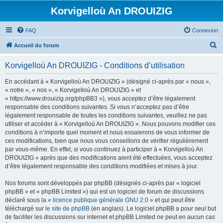
Korvigelloù An DROUIZIG
FAQ
Connexion
R
Accueil du forum
e
Korvigelloù An DROUIZIG - Conditions d’utilisation
c
h
En accédant à « Korvigelloù An DROUIZIG » (désigné ci-après par « nous »,
« notre », « nos », « Korvigelloù An DROUIZIG » et
e
« https://www.drouizig.org/phpBB3 »), vous acceptez d’être légalement
r
responsable des conditions suivantes. Si vous n’acceptez pas d’être
légalement responsable de toutes les conditions suivantes, veuillez ne pas
c
utiliser et accéder à « Korvigelloù An DROUIZIG ». Nous pouvons modifier ces
h
conditions à n’importe quel moment et nous essaierons de vous informer de
ces modifications, bien que nous vous conseillons de vérifier régulièrement
e
par vous-même. En effet, si vous continuez à participer à « Korvigelloù An
r
DROUIZIG » après que des modifications aient été effectuées, vous acceptez
d’être légalement responsable des conditions modifiées et mises à jour.
Nos forums sont développés par phpBB (désignés ci-après par « logiciel
phpBB » et « phpBB Limited ») qui est un logiciel de forum de discussions
déclaré sous la «
licence publique générale GNU 2.0
» et qui peut être
téléchargé sur
le site de phpBB
(en anglais). Le logiciel phpBB a pour seul but
de faciliter les discussions sur internet et phpBB Limited ne peut en aucun cas