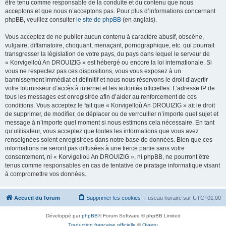
être tenu comme responsable de la conduite et du contenu que nous
acceptons et que nous n’acceptons pas. Pour plus d’informations concernant
phpBB, veuillez consulter
le site de phpBB
(en anglais).
Vous acceptez de ne publier aucun contenu à caractère abusif, obscène,
vulgaire, diffamatoire, choquant, menaçant, pornographique, etc. qui pourrait
transgresser la législation de votre pays, du pays dans lequel le serveur de
« Korvigelloù An DROUIZIG » est hébergé ou encore la loi internationale. Si
vous ne respectez pas ces dispositions, vous vous exposez à un
bannissement immédiat et définitif et nous nous réservons le droit d’avertir
votre fournisseur d’accès à internet et les autorités officielles. L’adresse IP de
tous les messages est enregistrée afin d’aider au renforcement de ces
conditions. Vous acceptez le fait que « Korvigelloù An DROUIZIG » ait le droit
de supprimer, de modifier, de déplacer ou de verrouiller n’importe quel sujet et
message à n’importe quel moment si nous estimons cela nécessaire. En tant
qu’utilisateur, vous acceptez que toutes les informations que vous avez
renseignées soient enregistrées dans notre base de données. Bien que ces
informations ne seront pas diffusées à une tierce partie sans votre
consentement, ni « Korvigelloù An DROUIZIG », ni phpBB, ne pourront être
tenus comme responsables en cas de tentative de piratage informatique visant
à compromettre vos données.
Accueil du forum
Supprimer les cookies
Fuseau horaire sur
UTC+01:00
Développé par
phpBB
® Forum Software © phpBB Limited
Traduction française officielle
©
Qiaeru