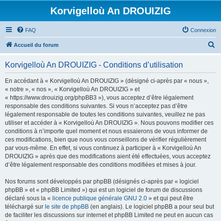
Korvigelloù An DROUIZIG
FAQ
Connexion
R
Accueil du forum
e
Korvigelloù An DROUIZIG - Conditions d’utilisation
c
h
En accédant à « Korvigelloù An DROUIZIG » (désigné ci-après par « nous »,
« notre », « nos », « Korvigelloù An DROUIZIG » et
e
« https://www.drouizig.org/phpBB3 »), vous acceptez d’être légalement
r
responsable des conditions suivantes. Si vous n’acceptez pas d’être
légalement responsable de toutes les conditions suivantes, veuillez ne pas
c
utiliser et accéder à « Korvigelloù An DROUIZIG ». Nous pouvons modifier ces
h
conditions à n’importe quel moment et nous essaierons de vous informer de
ces modifications, bien que nous vous conseillons de vérifier régulièrement
e
par vous-même. En effet, si vous continuez à participer à « Korvigelloù An
r
DROUIZIG » après que des modifications aient été effectuées, vous acceptez
d’être légalement responsable des conditions modifiées et mises à jour.
Nos forums sont développés par phpBB (désignés ci-après par « logiciel
phpBB » et « phpBB Limited ») qui est un logiciel de forum de discussions
déclaré sous la «
licence publique générale GNU 2.0
» et qui peut être
téléchargé sur
le site de phpBB
(en anglais). Le logiciel phpBB a pour seul but
de faciliter les discussions sur internet et phpBB Limited ne peut en aucun cas