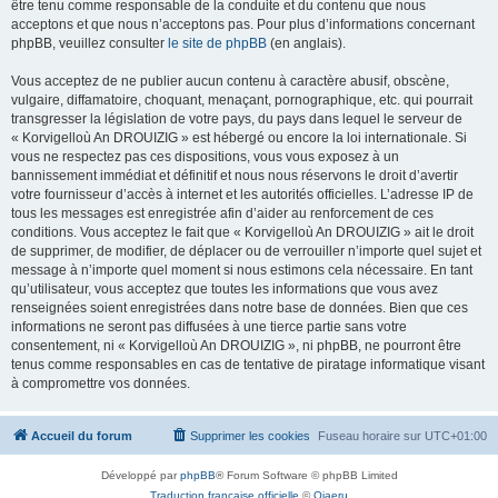
être tenu comme responsable de la conduite et du contenu que nous
acceptons et que nous n’acceptons pas. Pour plus d’informations concernant
phpBB, veuillez consulter
le site de phpBB
(en anglais).
Vous acceptez de ne publier aucun contenu à caractère abusif, obscène,
vulgaire, diffamatoire, choquant, menaçant, pornographique, etc. qui pourrait
transgresser la législation de votre pays, du pays dans lequel le serveur de
« Korvigelloù An DROUIZIG » est hébergé ou encore la loi internationale. Si
vous ne respectez pas ces dispositions, vous vous exposez à un
bannissement immédiat et définitif et nous nous réservons le droit d’avertir
votre fournisseur d’accès à internet et les autorités officielles. L’adresse IP de
tous les messages est enregistrée afin d’aider au renforcement de ces
conditions. Vous acceptez le fait que « Korvigelloù An DROUIZIG » ait le droit
de supprimer, de modifier, de déplacer ou de verrouiller n’importe quel sujet et
message à n’importe quel moment si nous estimons cela nécessaire. En tant
qu’utilisateur, vous acceptez que toutes les informations que vous avez
renseignées soient enregistrées dans notre base de données. Bien que ces
informations ne seront pas diffusées à une tierce partie sans votre
consentement, ni « Korvigelloù An DROUIZIG », ni phpBB, ne pourront être
tenus comme responsables en cas de tentative de piratage informatique visant
à compromettre vos données.
Accueil du forum
Supprimer les cookies
Fuseau horaire sur
UTC+01:00
Développé par
phpBB
® Forum Software © phpBB Limited
Traduction française officielle
©
Qiaeru