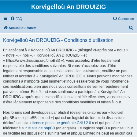
Korvigelloù An DROUIZIG
FAQ
Connexion
R
Accueil du forum
e
Korvigelloù An DROUIZIG - Conditions d’utilisation
c
h
En accédant à « Korvigelloù An DROUIZIG » (désigné ci-après par « nous »,
« notre », « nos », « Korvigelloù An DROUIZIG » et
e
« https://www.drouizig.org/phpBB3 »), vous acceptez d’être légalement
r
responsable des conditions suivantes. Si vous n’acceptez pas d’être
légalement responsable de toutes les conditions suivantes, veuillez ne pas
c
utiliser et accéder à « Korvigelloù An DROUIZIG ». Nous pouvons modifier ces
h
conditions à n’importe quel moment et nous essaierons de vous informer de
ces modifications, bien que nous vous conseillons de vérifier régulièrement
e
par vous-même. En effet, si vous continuez à participer à « Korvigelloù An
r
DROUIZIG » après que des modifications aient été effectuées, vous acceptez
d’être légalement responsable des conditions modifiées et mises à jour.
Nos forums sont développés par phpBB (désignés ci-après par « logiciel
phpBB » et « phpBB Limited ») qui est un logiciel de forum de discussions
déclaré sous la «
licence publique générale GNU 2.0
» et qui peut être
téléchargé sur
le site de phpBB
(en anglais). Le logiciel phpBB a pour seul but
de faciliter les discussions sur internet et phpBB Limited ne peut en aucun cas