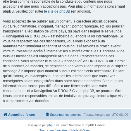
être tenu comme responsable de la conduite et du contenu que nous
acceptons et que nous n’acceptons pas. Pour plus d’informations concernant
phpBB, veuillez consulter
le site de phpBB
(en anglais).
Vous acceptez de ne publier aucun contenu à caractère abusif, obscène,
vulgaire, diffamatoire, choquant, menaçant, pornographique, etc. qui pourrait
transgresser la législation de votre pays, du pays dans lequel le serveur de
« Korvigelloù An DROUIZIG » est hébergé ou encore la loi internationale. Si
vous ne respectez pas ces dispositions, vous vous exposez à un
bannissement immédiat et définitif et nous nous réservons le droit d’avertir
votre fournisseur d’accès à internet et les autorités officielles. L’adresse IP de
tous les messages est enregistrée afin d’aider au renforcement de ces
conditions. Vous acceptez le fait que « Korvigelloù An DROUIZIG » ait le droit
de supprimer, de modifier, de déplacer ou de verrouiller n’importe quel sujet et
message à n’importe quel moment si nous estimons cela nécessaire. En tant
qu’utilisateur, vous acceptez que toutes les informations que vous avez
renseignées soient enregistrées dans notre base de données. Bien que ces
informations ne seront pas diffusées à une tierce partie sans votre
consentement, ni « Korvigelloù An DROUIZIG », ni phpBB, ne pourront être
tenus comme responsables en cas de tentative de piratage informatique visant
à compromettre vos données.
Accueil du forum
Supprimer les cookies
Fuseau horaire sur
UTC+01:00
Développé par
phpBB
® Forum Software © phpBB Limited
Traduction française officielle
©
Qiaeru