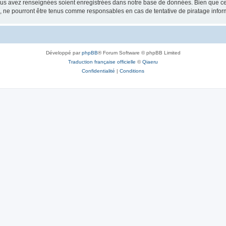
vous avez renseignées soient enregistrées dans notre base de données. Bien que ces
, ne pourront être tenus comme responsables en cas de tentative de piratage info
Développé par
phpBB
® Forum Software © phpBB Limited
Traduction française officielle
©
Qiaeru
Confidentialité
|
Conditions