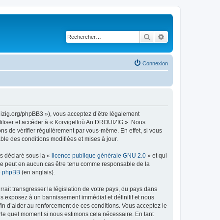
Rechercher
Recherche avancé
Connexion
uizig.org/phpBB3 »), vous acceptez d’être légalement
tiliser et accéder à « Korvigelloù An DROUIZIG ». Nous
s de vérifier régulièrement par vous-même. En effet, si vous
le des conditions modifiées et mises à jour.
ns déclaré sous la «
licence publique générale GNU 2.0
» et qui
ed ne peut en aucun cas être tenu comme responsable de la
de phpBB
(en anglais).
ait transgresser la législation de votre pays, du pays dans
us exposez à un bannissement immédiat et définitif et nous
 afin d’aider au renforcement de ces conditions. Vous acceptez le
orte quel moment si nous estimons cela nécessaire. En tant