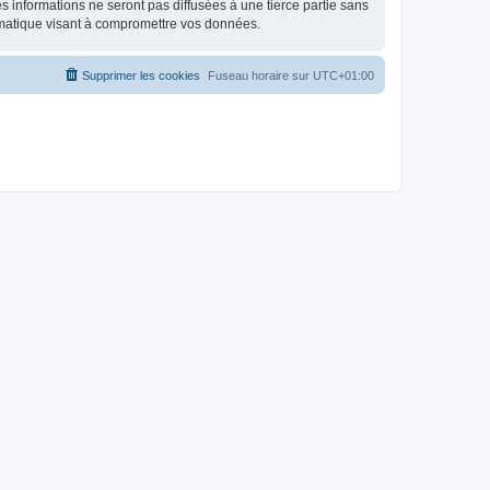
 informations ne seront pas diffusées à une tierce partie sans
rmatique visant à compromettre vos données.
Supprimer les cookies
Fuseau horaire sur
UTC+01:00