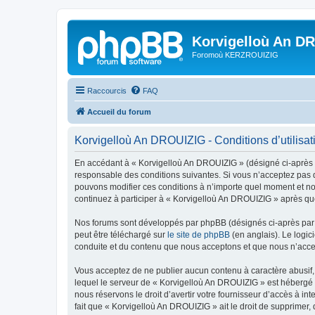
Korvigelloù An D
Foromoù KERZROUIZIG
Raccourcis
FAQ
Accueil du forum
Korvigelloù An DROUIZIG - Conditions d’utilisat
En accédant à « Korvigelloù An DROUIZIG » (désigné ci-après p
responsable des conditions suivantes. Si vous n’acceptez pas d
pouvons modifier ces conditions à n’importe quel moment et no
continuez à participer à « Korvigelloù An DROUIZIG » après que
Nos forums sont développés par phpBB (désignés ci-après par «
peut être téléchargé sur
le site de phpBB
(en anglais). Le logic
conduite et du contenu que nous acceptons et que nous n’acce
Vous acceptez de ne publier aucun contenu à caractère abusif, 
lequel le serveur de « Korvigelloù An DROUIZIG » est hébergé o
nous réservons le droit d’avertir votre fournisseur d’accès à int
fait que « Korvigelloù An DROUIZIG » ait le droit de supprimer,