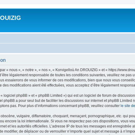
ROUIZIG
ion
ar « nous », « notre », « nos », « Korvigelloù An DROUIZIG » et « https://www.dro
’être légalement responsable de toutes les conditions suivantes, veuillez ne pas u
us essaierons de vous informer de ces modifications, bien que nous vous conseillon
 des modifications aient été effectuées, vous acceptez d’être légalement responsab
 logiciel phpBB » et « phpBB Limited ») qui est un logiciel de forum de discussio
iel phpBB a pour seul but de faciliter les discussions sur internet et phpBB Limit
ptons pas. Pour plus d’informations concernant phpBB, veuillez consulter
le site 
obscène, vulgaire, diffamatoire, choquant, menaçant, pornographique, etc. qui pourr
u encore la loi internationale. Si vous ne respectez pas ces dispositions, vous vo
ernet et les autorités officielles. L’adresse IP de tous les messages est enregistrée
 de modifier, de déplacer ou de verrouiller n’importe quel sujet et message à n’imp