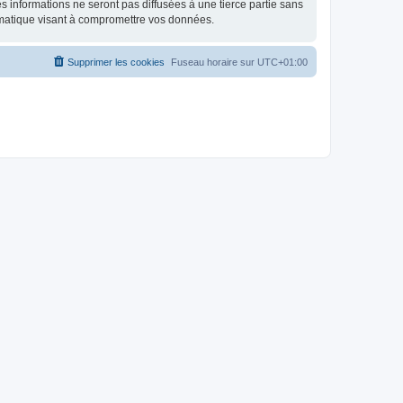
 informations ne seront pas diffusées à une tierce partie sans
rmatique visant à compromettre vos données.
Supprimer les cookies
Fuseau horaire sur
UTC+01:00