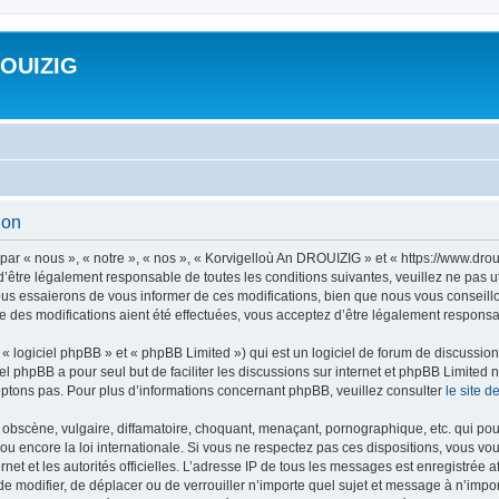
ROUIZIG
ion
ar « nous », « notre », « nos », « Korvigelloù An DROUIZIG » et « https://www.dro
’être légalement responsable de toutes les conditions suivantes, veuillez ne pas u
us essaierons de vous informer de ces modifications, bien que nous vous conseillon
 des modifications aient été effectuées, vous acceptez d’être légalement responsab
 logiciel phpBB » et « phpBB Limited ») qui est un logiciel de forum de discussio
iel phpBB a pour seul but de faciliter les discussions sur internet et phpBB Limit
ptons pas. Pour plus d’informations concernant phpBB, veuillez consulter
le site 
obscène, vulgaire, diffamatoire, choquant, menaçant, pornographique, etc. qui pourr
u encore la loi internationale. Si vous ne respectez pas ces dispositions, vous vo
ernet et les autorités officielles. L’adresse IP de tous les messages est enregistrée
 de modifier, de déplacer ou de verrouiller n’importe quel sujet et message à n’imp