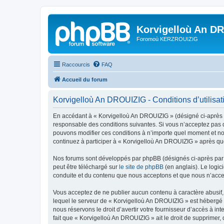
Korvigelloù An D
Foromoù KERZROUIZIG
Raccourcis
FAQ
Accueil du forum
Korvigelloù An DROUIZIG - Conditions d’utilisat
En accédant à « Korvigelloù An DROUIZIG » (désigné ci-après p
responsable des conditions suivantes. Si vous n’acceptez pas d
pouvons modifier ces conditions à n’importe quel moment et no
continuez à participer à « Korvigelloù An DROUIZIG » après que
Nos forums sont développés par phpBB (désignés ci-après par «
peut être téléchargé sur
le site de phpBB
(en anglais). Le logic
conduite et du contenu que nous acceptons et que nous n’acce
Vous acceptez de ne publier aucun contenu à caractère abusif, 
lequel le serveur de « Korvigelloù An DROUIZIG » est hébergé o
nous réservons le droit d’avertir votre fournisseur d’accès à int
fait que « Korvigelloù An DROUIZIG » ait le droit de supprimer,