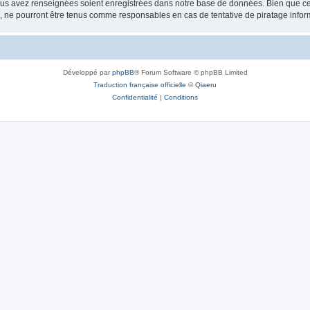
vous avez renseignées soient enregistrées dans notre base de données. Bien que ces
, ne pourront être tenus comme responsables en cas de tentative de piratage info
Développé par
phpBB
® Forum Software © phpBB Limited
Traduction française officielle
©
Qiaeru
Confidentialité
|
Conditions