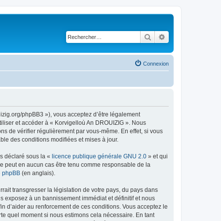
Rechercher
Recherche avancé
Connexion
uizig.org/phpBB3 »), vous acceptez d’être légalement
tiliser et accéder à « Korvigelloù An DROUIZIG ». Nous
s de vérifier régulièrement par vous-même. En effet, si vous
le des conditions modifiées et mises à jour.
ns déclaré sous la «
licence publique générale GNU 2.0
» et qui
ed ne peut en aucun cas être tenu comme responsable de la
de phpBB
(en anglais).
ait transgresser la législation de votre pays, du pays dans
us exposez à un bannissement immédiat et définitif et nous
 afin d’aider au renforcement de ces conditions. Vous acceptez le
orte quel moment si nous estimons cela nécessaire. En tant