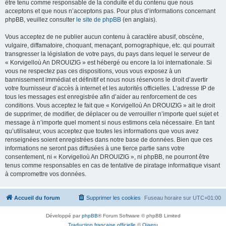
être tenu comme responsable de la conduite et du contenu que nous
acceptons et que nous n’acceptons pas. Pour plus d’informations concernant
phpBB, veuillez consulter
le site de phpBB
(en anglais).
Vous acceptez de ne publier aucun contenu à caractère abusif, obscène,
vulgaire, diffamatoire, choquant, menaçant, pornographique, etc. qui pourrait
transgresser la législation de votre pays, du pays dans lequel le serveur de
« Korvigelloù An DROUIZIG » est hébergé ou encore la loi internationale. Si
vous ne respectez pas ces dispositions, vous vous exposez à un
bannissement immédiat et définitif et nous nous réservons le droit d’avertir
votre fournisseur d’accès à internet et les autorités officielles. L’adresse IP de
tous les messages est enregistrée afin d’aider au renforcement de ces
conditions. Vous acceptez le fait que « Korvigelloù An DROUIZIG » ait le droit
de supprimer, de modifier, de déplacer ou de verrouiller n’importe quel sujet et
message à n’importe quel moment si nous estimons cela nécessaire. En tant
qu’utilisateur, vous acceptez que toutes les informations que vous avez
renseignées soient enregistrées dans notre base de données. Bien que ces
informations ne seront pas diffusées à une tierce partie sans votre
consentement, ni « Korvigelloù An DROUIZIG », ni phpBB, ne pourront être
tenus comme responsables en cas de tentative de piratage informatique visant
à compromettre vos données.
Accueil du forum
Supprimer les cookies
Fuseau horaire sur
UTC+01:00
Développé par
phpBB
® Forum Software © phpBB Limited
Traduction française officielle
©
Qiaeru