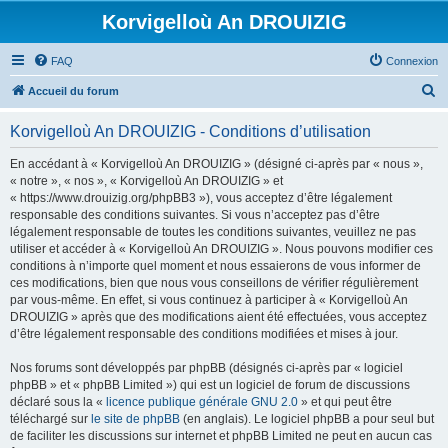
Korvigelloù An DROUIZIG
FAQ
Connexion
R
Accueil du forum
e
Korvigelloù An DROUIZIG - Conditions d’utilisation
c
h
En accédant à « Korvigelloù An DROUIZIG » (désigné ci-après par « nous »,
« notre », « nos », « Korvigelloù An DROUIZIG » et
e
« https://www.drouizig.org/phpBB3 »), vous acceptez d’être légalement
r
responsable des conditions suivantes. Si vous n’acceptez pas d’être
légalement responsable de toutes les conditions suivantes, veuillez ne pas
c
utiliser et accéder à « Korvigelloù An DROUIZIG ». Nous pouvons modifier ces
h
conditions à n’importe quel moment et nous essaierons de vous informer de
ces modifications, bien que nous vous conseillons de vérifier régulièrement
e
par vous-même. En effet, si vous continuez à participer à « Korvigelloù An
r
DROUIZIG » après que des modifications aient été effectuées, vous acceptez
d’être légalement responsable des conditions modifiées et mises à jour.
Nos forums sont développés par phpBB (désignés ci-après par « logiciel
phpBB » et « phpBB Limited ») qui est un logiciel de forum de discussions
déclaré sous la «
licence publique générale GNU 2.0
» et qui peut être
téléchargé sur
le site de phpBB
(en anglais). Le logiciel phpBB a pour seul but
de faciliter les discussions sur internet et phpBB Limited ne peut en aucun cas