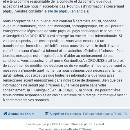
être tenu comme responsable de la conduite et du contenu que nous
acceptons et que nous n’acceptons pas. Pour plus d’informations concernant
phpBB, veuillez consulter
le site de phpBB
(en anglais).
Vous acceptez de ne publier aucun contenu à caractère abusif, obscène,
vulgaire, diffamatoire, choquant, menaçant, pornographique, etc. qui pourrait
transgresser la législation de votre pays, du pays dans lequel le serveur de
« Korvigelloù An DROUIZIG » est hébergé ou encore la loi internationale. Si
vous ne respectez pas ces dispositions, vous vous exposez à un
bannissement immédiat et définitif et nous nous réservons le droit d’avertir
votre fournisseur d’accès à internet et les autorités officielles. L’adresse IP de
tous les messages est enregistrée afin d’aider au renforcement de ces
conditions. Vous acceptez le fait que « Korvigelloù An DROUIZIG » ait le droit
de supprimer, de modifier, de déplacer ou de verrouiller n’importe quel sujet et
message à n’importe quel moment si nous estimons cela nécessaire. En tant
qu’utilisateur, vous acceptez que toutes les informations que vous avez
renseignées soient enregistrées dans notre base de données. Bien que ces
informations ne seront pas diffusées à une tierce partie sans votre
consentement, ni « Korvigelloù An DROUIZIG », ni phpBB, ne pourront être
tenus comme responsables en cas de tentative de piratage informatique visant
à compromettre vos données.
Accueil du forum
Supprimer les cookies
Fuseau horaire sur
UTC+01:00
Développé par
phpBB
® Forum Software © phpBB Limited
Traduction française officielle
©
Qiaeru