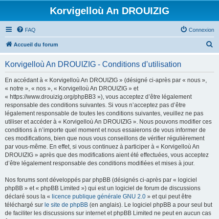
Korvigelloù An DROUIZIG
FAQ
Connexion
R
Accueil du forum
e
Korvigelloù An DROUIZIG - Conditions d’utilisation
c
h
En accédant à « Korvigelloù An DROUIZIG » (désigné ci-après par « nous »,
« notre », « nos », « Korvigelloù An DROUIZIG » et
e
« https://www.drouizig.org/phpBB3 »), vous acceptez d’être légalement
r
responsable des conditions suivantes. Si vous n’acceptez pas d’être
légalement responsable de toutes les conditions suivantes, veuillez ne pas
c
utiliser et accéder à « Korvigelloù An DROUIZIG ». Nous pouvons modifier ces
h
conditions à n’importe quel moment et nous essaierons de vous informer de
ces modifications, bien que nous vous conseillons de vérifier régulièrement
e
par vous-même. En effet, si vous continuez à participer à « Korvigelloù An
r
DROUIZIG » après que des modifications aient été effectuées, vous acceptez
d’être légalement responsable des conditions modifiées et mises à jour.
Nos forums sont développés par phpBB (désignés ci-après par « logiciel
phpBB » et « phpBB Limited ») qui est un logiciel de forum de discussions
déclaré sous la «
licence publique générale GNU 2.0
» et qui peut être
téléchargé sur
le site de phpBB
(en anglais). Le logiciel phpBB a pour seul but
de faciliter les discussions sur internet et phpBB Limited ne peut en aucun cas