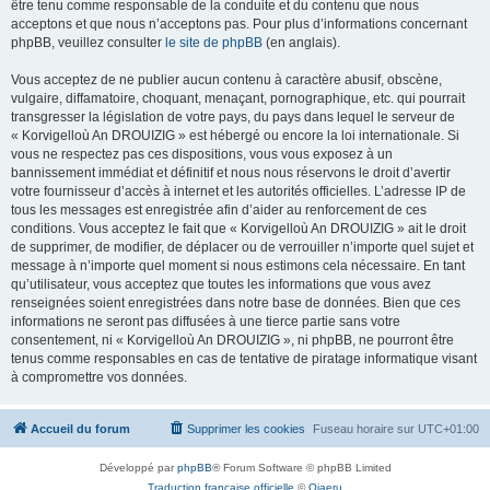
être tenu comme responsable de la conduite et du contenu que nous
acceptons et que nous n’acceptons pas. Pour plus d’informations concernant
phpBB, veuillez consulter
le site de phpBB
(en anglais).
Vous acceptez de ne publier aucun contenu à caractère abusif, obscène,
vulgaire, diffamatoire, choquant, menaçant, pornographique, etc. qui pourrait
transgresser la législation de votre pays, du pays dans lequel le serveur de
« Korvigelloù An DROUIZIG » est hébergé ou encore la loi internationale. Si
vous ne respectez pas ces dispositions, vous vous exposez à un
bannissement immédiat et définitif et nous nous réservons le droit d’avertir
votre fournisseur d’accès à internet et les autorités officielles. L’adresse IP de
tous les messages est enregistrée afin d’aider au renforcement de ces
conditions. Vous acceptez le fait que « Korvigelloù An DROUIZIG » ait le droit
de supprimer, de modifier, de déplacer ou de verrouiller n’importe quel sujet et
message à n’importe quel moment si nous estimons cela nécessaire. En tant
qu’utilisateur, vous acceptez que toutes les informations que vous avez
renseignées soient enregistrées dans notre base de données. Bien que ces
informations ne seront pas diffusées à une tierce partie sans votre
consentement, ni « Korvigelloù An DROUIZIG », ni phpBB, ne pourront être
tenus comme responsables en cas de tentative de piratage informatique visant
à compromettre vos données.
Accueil du forum
Supprimer les cookies
Fuseau horaire sur
UTC+01:00
Développé par
phpBB
® Forum Software © phpBB Limited
Traduction française officielle
©
Qiaeru