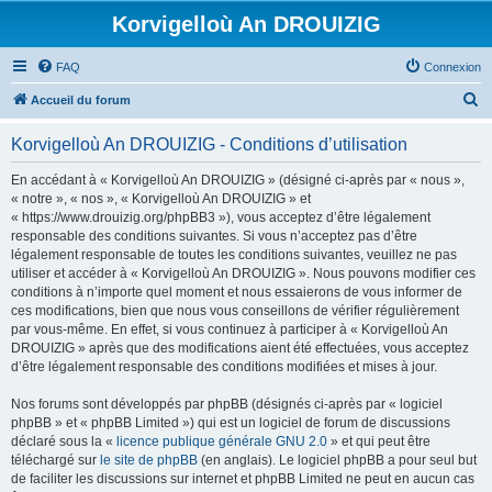
Korvigelloù An DROUIZIG
FAQ
Connexion
R
Accueil du forum
e
Korvigelloù An DROUIZIG - Conditions d’utilisation
c
h
En accédant à « Korvigelloù An DROUIZIG » (désigné ci-après par « nous »,
« notre », « nos », « Korvigelloù An DROUIZIG » et
e
« https://www.drouizig.org/phpBB3 »), vous acceptez d’être légalement
r
responsable des conditions suivantes. Si vous n’acceptez pas d’être
légalement responsable de toutes les conditions suivantes, veuillez ne pas
c
utiliser et accéder à « Korvigelloù An DROUIZIG ». Nous pouvons modifier ces
h
conditions à n’importe quel moment et nous essaierons de vous informer de
ces modifications, bien que nous vous conseillons de vérifier régulièrement
e
par vous-même. En effet, si vous continuez à participer à « Korvigelloù An
r
DROUIZIG » après que des modifications aient été effectuées, vous acceptez
d’être légalement responsable des conditions modifiées et mises à jour.
Nos forums sont développés par phpBB (désignés ci-après par « logiciel
phpBB » et « phpBB Limited ») qui est un logiciel de forum de discussions
déclaré sous la «
licence publique générale GNU 2.0
» et qui peut être
téléchargé sur
le site de phpBB
(en anglais). Le logiciel phpBB a pour seul but
de faciliter les discussions sur internet et phpBB Limited ne peut en aucun cas