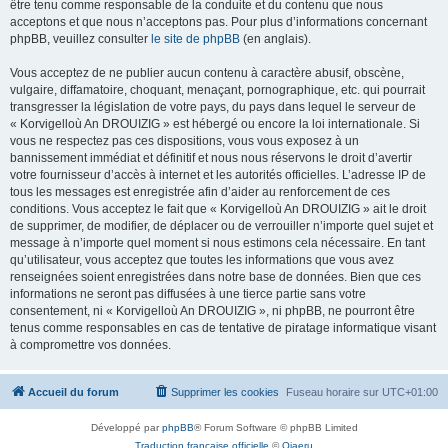
être tenu comme responsable de la conduite et du contenu que nous
acceptons et que nous n’acceptons pas. Pour plus d’informations concernant
phpBB, veuillez consulter
le site de phpBB
(en anglais).
Vous acceptez de ne publier aucun contenu à caractère abusif, obscène,
vulgaire, diffamatoire, choquant, menaçant, pornographique, etc. qui pourrait
transgresser la législation de votre pays, du pays dans lequel le serveur de
« Korvigelloù An DROUIZIG » est hébergé ou encore la loi internationale. Si
vous ne respectez pas ces dispositions, vous vous exposez à un
bannissement immédiat et définitif et nous nous réservons le droit d’avertir
votre fournisseur d’accès à internet et les autorités officielles. L’adresse IP de
tous les messages est enregistrée afin d’aider au renforcement de ces
conditions. Vous acceptez le fait que « Korvigelloù An DROUIZIG » ait le droit
de supprimer, de modifier, de déplacer ou de verrouiller n’importe quel sujet et
message à n’importe quel moment si nous estimons cela nécessaire. En tant
qu’utilisateur, vous acceptez que toutes les informations que vous avez
renseignées soient enregistrées dans notre base de données. Bien que ces
informations ne seront pas diffusées à une tierce partie sans votre
consentement, ni « Korvigelloù An DROUIZIG », ni phpBB, ne pourront être
tenus comme responsables en cas de tentative de piratage informatique visant
à compromettre vos données.
Accueil du forum
Supprimer les cookies
Fuseau horaire sur
UTC+01:00
Développé par
phpBB
® Forum Software © phpBB Limited
Traduction française officielle
©
Qiaeru