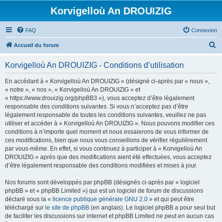
Korvigelloù An DROUIZIG
FAQ
Connexion
R
Accueil du forum
e
Korvigelloù An DROUIZIG - Conditions d’utilisation
c
h
En accédant à « Korvigelloù An DROUIZIG » (désigné ci-après par « nous »,
« notre », « nos », « Korvigelloù An DROUIZIG » et
e
« https://www.drouizig.org/phpBB3 »), vous acceptez d’être légalement
r
responsable des conditions suivantes. Si vous n’acceptez pas d’être
légalement responsable de toutes les conditions suivantes, veuillez ne pas
c
utiliser et accéder à « Korvigelloù An DROUIZIG ». Nous pouvons modifier ces
h
conditions à n’importe quel moment et nous essaierons de vous informer de
ces modifications, bien que nous vous conseillons de vérifier régulièrement
e
par vous-même. En effet, si vous continuez à participer à « Korvigelloù An
r
DROUIZIG » après que des modifications aient été effectuées, vous acceptez
d’être légalement responsable des conditions modifiées et mises à jour.
Nos forums sont développés par phpBB (désignés ci-après par « logiciel
phpBB » et « phpBB Limited ») qui est un logiciel de forum de discussions
déclaré sous la «
licence publique générale GNU 2.0
» et qui peut être
téléchargé sur
le site de phpBB
(en anglais). Le logiciel phpBB a pour seul but
de faciliter les discussions sur internet et phpBB Limited ne peut en aucun cas