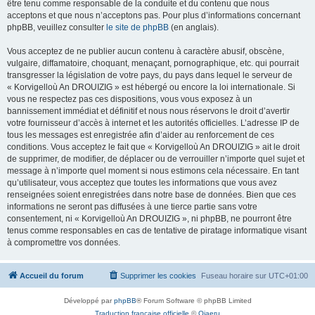
être tenu comme responsable de la conduite et du contenu que nous
acceptons et que nous n’acceptons pas. Pour plus d’informations concernant
phpBB, veuillez consulter
le site de phpBB
(en anglais).
Vous acceptez de ne publier aucun contenu à caractère abusif, obscène,
vulgaire, diffamatoire, choquant, menaçant, pornographique, etc. qui pourrait
transgresser la législation de votre pays, du pays dans lequel le serveur de
« Korvigelloù An DROUIZIG » est hébergé ou encore la loi internationale. Si
vous ne respectez pas ces dispositions, vous vous exposez à un
bannissement immédiat et définitif et nous nous réservons le droit d’avertir
votre fournisseur d’accès à internet et les autorités officielles. L’adresse IP de
tous les messages est enregistrée afin d’aider au renforcement de ces
conditions. Vous acceptez le fait que « Korvigelloù An DROUIZIG » ait le droit
de supprimer, de modifier, de déplacer ou de verrouiller n’importe quel sujet et
message à n’importe quel moment si nous estimons cela nécessaire. En tant
qu’utilisateur, vous acceptez que toutes les informations que vous avez
renseignées soient enregistrées dans notre base de données. Bien que ces
informations ne seront pas diffusées à une tierce partie sans votre
consentement, ni « Korvigelloù An DROUIZIG », ni phpBB, ne pourront être
tenus comme responsables en cas de tentative de piratage informatique visant
à compromettre vos données.
Accueil du forum
Supprimer les cookies
Fuseau horaire sur
UTC+01:00
Développé par
phpBB
® Forum Software © phpBB Limited
Traduction française officielle
©
Qiaeru