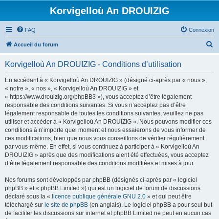
Korvigelloù An DROUIZIG
FAQ
Connexion
R
Accueil du forum
e
Korvigelloù An DROUIZIG - Conditions d’utilisation
c
h
En accédant à « Korvigelloù An DROUIZIG » (désigné ci-après par « nous »,
« notre », « nos », « Korvigelloù An DROUIZIG » et
e
« https://www.drouizig.org/phpBB3 »), vous acceptez d’être légalement
r
responsable des conditions suivantes. Si vous n’acceptez pas d’être
légalement responsable de toutes les conditions suivantes, veuillez ne pas
c
utiliser et accéder à « Korvigelloù An DROUIZIG ». Nous pouvons modifier ces
h
conditions à n’importe quel moment et nous essaierons de vous informer de
ces modifications, bien que nous vous conseillons de vérifier régulièrement
e
par vous-même. En effet, si vous continuez à participer à « Korvigelloù An
r
DROUIZIG » après que des modifications aient été effectuées, vous acceptez
d’être légalement responsable des conditions modifiées et mises à jour.
Nos forums sont développés par phpBB (désignés ci-après par « logiciel
phpBB » et « phpBB Limited ») qui est un logiciel de forum de discussions
déclaré sous la «
licence publique générale GNU 2.0
» et qui peut être
téléchargé sur
le site de phpBB
(en anglais). Le logiciel phpBB a pour seul but
de faciliter les discussions sur internet et phpBB Limited ne peut en aucun cas