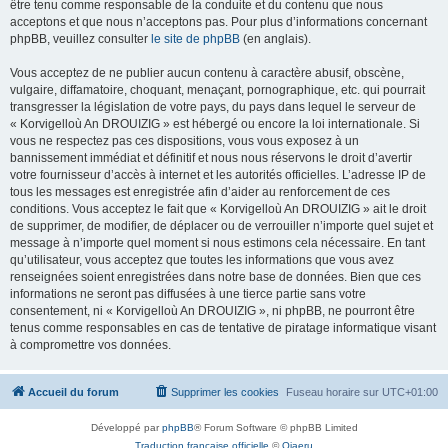
être tenu comme responsable de la conduite et du contenu que nous
acceptons et que nous n’acceptons pas. Pour plus d’informations concernant
phpBB, veuillez consulter
le site de phpBB
(en anglais).
Vous acceptez de ne publier aucun contenu à caractère abusif, obscène,
vulgaire, diffamatoire, choquant, menaçant, pornographique, etc. qui pourrait
transgresser la législation de votre pays, du pays dans lequel le serveur de
« Korvigelloù An DROUIZIG » est hébergé ou encore la loi internationale. Si
vous ne respectez pas ces dispositions, vous vous exposez à un
bannissement immédiat et définitif et nous nous réservons le droit d’avertir
votre fournisseur d’accès à internet et les autorités officielles. L’adresse IP de
tous les messages est enregistrée afin d’aider au renforcement de ces
conditions. Vous acceptez le fait que « Korvigelloù An DROUIZIG » ait le droit
de supprimer, de modifier, de déplacer ou de verrouiller n’importe quel sujet et
message à n’importe quel moment si nous estimons cela nécessaire. En tant
qu’utilisateur, vous acceptez que toutes les informations que vous avez
renseignées soient enregistrées dans notre base de données. Bien que ces
informations ne seront pas diffusées à une tierce partie sans votre
consentement, ni « Korvigelloù An DROUIZIG », ni phpBB, ne pourront être
tenus comme responsables en cas de tentative de piratage informatique visant
à compromettre vos données.
Accueil du forum
Supprimer les cookies
Fuseau horaire sur
UTC+01:00
Développé par
phpBB
® Forum Software © phpBB Limited
Traduction française officielle
©
Qiaeru