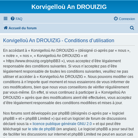
Korvigelloù An DROUIZIG
FAQ
Connexion
R
Accueil du forum
e
Korvigelloù An DROUIZIG - Conditions d’utilisation
c
h
En accédant à « Korvigelloù An DROUIZIG » (désigné ci-après par « nous »,
« notre », « nos », « Korvigelloù An DROUIZIG » et
e
« https://www.drouizig.org/phpBB3 »), vous acceptez d’être légalement
r
responsable des conditions suivantes. Si vous n’acceptez pas d’être
légalement responsable de toutes les conditions suivantes, veuillez ne pas
c
utiliser et accéder à « Korvigelloù An DROUIZIG ». Nous pouvons modifier ces
h
conditions à n’importe quel moment et nous essaierons de vous informer de
ces modifications, bien que nous vous conseillons de vérifier régulièrement
e
par vous-même. En effet, si vous continuez à participer à « Korvigelloù An
r
DROUIZIG » après que des modifications aient été effectuées, vous acceptez
d’être légalement responsable des conditions modifiées et mises à jour.
Nos forums sont développés par phpBB (désignés ci-après par « logiciel
phpBB » et « phpBB Limited ») qui est un logiciel de forum de discussions
déclaré sous la «
licence publique générale GNU 2.0
» et qui peut être
téléchargé sur
le site de phpBB
(en anglais). Le logiciel phpBB a pour seul but
de faciliter les discussions sur internet et phpBB Limited ne peut en aucun cas