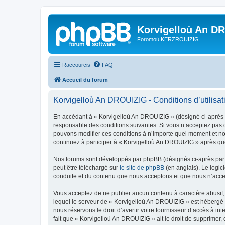
Korvigelloù An D
Foromoù KERZROUIZIG
Raccourcis
FAQ
Accueil du forum
Korvigelloù An DROUIZIG - Conditions d’utilisat
En accédant à « Korvigelloù An DROUIZIG » (désigné ci-après p
responsable des conditions suivantes. Si vous n’acceptez pas d
pouvons modifier ces conditions à n’importe quel moment et no
continuez à participer à « Korvigelloù An DROUIZIG » après que
Nos forums sont développés par phpBB (désignés ci-après par «
peut être téléchargé sur
le site de phpBB
(en anglais). Le logic
conduite et du contenu que nous acceptons et que nous n’acce
Vous acceptez de ne publier aucun contenu à caractère abusif, 
lequel le serveur de « Korvigelloù An DROUIZIG » est hébergé o
nous réservons le droit d’avertir votre fournisseur d’accès à int
fait que « Korvigelloù An DROUIZIG » ait le droit de supprimer,