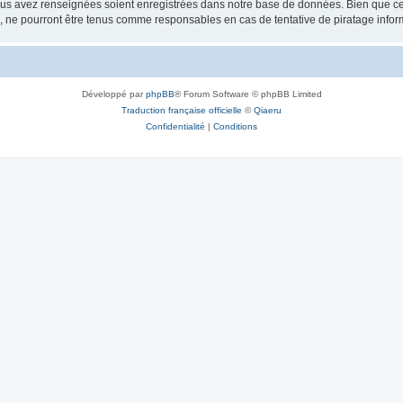
vous avez renseignées soient enregistrées dans notre base de données. Bien que ces
, ne pourront être tenus comme responsables en cas de tentative de piratage info
Développé par
phpBB
® Forum Software © phpBB Limited
Traduction française officielle
©
Qiaeru
Confidentialité
|
Conditions