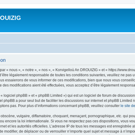
ROUIZIG
ion
ar « nous », « notre », « nos », « Korvigelloù An DROUIZIG » et « https://www.dro
’être légalement responsable de toutes les conditions suivantes, veuillez ne pas u
us essaierons de vous informer de ces modifications, bien que nous vous conseillon
 des modifications aient été effectuées, vous acceptez d’être légalement responsab
 logiciel phpBB » et « phpBB Limited ») qui est un logiciel de forum de discussio
iel phpBB a pour seul but de faciliter les discussions sur internet et phpBB Limit
ptons pas. Pour plus d’informations concernant phpBB, veuillez consulter
le site 
obscène, vulgaire, diffamatoire, choquant, menaçant, pornographique, etc. qui pourr
u encore la loi internationale. Si vous ne respectez pas ces dispositions, vous vo
ernet et les autorités officielles. L’adresse IP de tous les messages est enregistrée
 de modifier, de déplacer ou de verrouiller n’importe quel sujet et message à n’imp