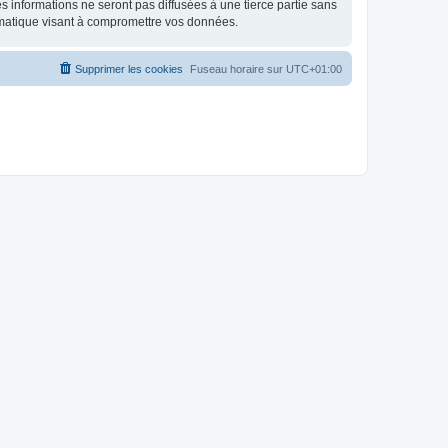
 informations ne seront pas diffusées à une tierce partie sans
rmatique visant à compromettre vos données.
Supprimer les cookies
Fuseau horaire sur
UTC+01:00