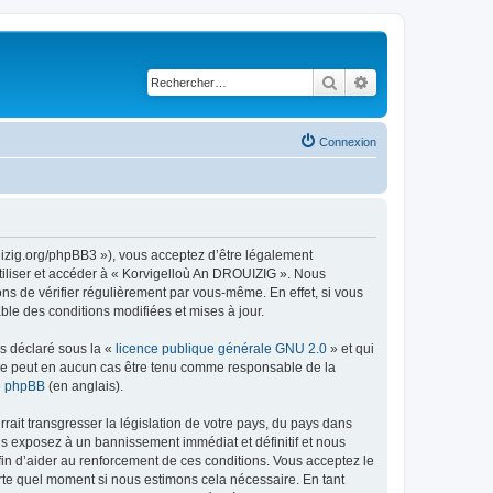
Rechercher
Recherche avancé
Connexion
uizig.org/phpBB3 »), vous acceptez d’être légalement
tiliser et accéder à « Korvigelloù An DROUIZIG ». Nous
s de vérifier régulièrement par vous-même. En effet, si vous
le des conditions modifiées et mises à jour.
ns déclaré sous la «
licence publique générale GNU 2.0
» et qui
ed ne peut en aucun cas être tenu comme responsable de la
de phpBB
(en anglais).
ait transgresser la législation de votre pays, du pays dans
us exposez à un bannissement immédiat et définitif et nous
 afin d’aider au renforcement de ces conditions. Vous acceptez le
orte quel moment si nous estimons cela nécessaire. En tant