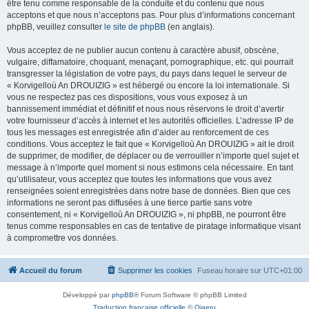
être tenu comme responsable de la conduite et du contenu que nous
acceptons et que nous n’acceptons pas. Pour plus d’informations concernant
phpBB, veuillez consulter
le site de phpBB
(en anglais).
Vous acceptez de ne publier aucun contenu à caractère abusif, obscène,
vulgaire, diffamatoire, choquant, menaçant, pornographique, etc. qui pourrait
transgresser la législation de votre pays, du pays dans lequel le serveur de
« Korvigelloù An DROUIZIG » est hébergé ou encore la loi internationale. Si
vous ne respectez pas ces dispositions, vous vous exposez à un
bannissement immédiat et définitif et nous nous réservons le droit d’avertir
votre fournisseur d’accès à internet et les autorités officielles. L’adresse IP de
tous les messages est enregistrée afin d’aider au renforcement de ces
conditions. Vous acceptez le fait que « Korvigelloù An DROUIZIG » ait le droit
de supprimer, de modifier, de déplacer ou de verrouiller n’importe quel sujet et
message à n’importe quel moment si nous estimons cela nécessaire. En tant
qu’utilisateur, vous acceptez que toutes les informations que vous avez
renseignées soient enregistrées dans notre base de données. Bien que ces
informations ne seront pas diffusées à une tierce partie sans votre
consentement, ni « Korvigelloù An DROUIZIG », ni phpBB, ne pourront être
tenus comme responsables en cas de tentative de piratage informatique visant
à compromettre vos données.
Accueil du forum
Supprimer les cookies
Fuseau horaire sur
UTC+01:00
Développé par
phpBB
® Forum Software © phpBB Limited
Traduction française officielle
©
Qiaeru