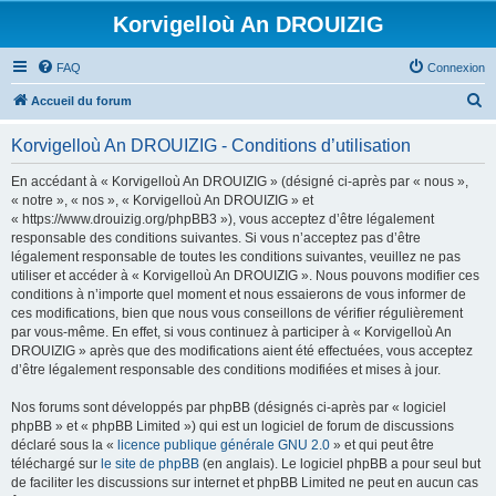
Korvigelloù An DROUIZIG
FAQ
Connexion
R
Accueil du forum
e
Korvigelloù An DROUIZIG - Conditions d’utilisation
c
h
En accédant à « Korvigelloù An DROUIZIG » (désigné ci-après par « nous »,
« notre », « nos », « Korvigelloù An DROUIZIG » et
e
« https://www.drouizig.org/phpBB3 »), vous acceptez d’être légalement
r
responsable des conditions suivantes. Si vous n’acceptez pas d’être
légalement responsable de toutes les conditions suivantes, veuillez ne pas
c
utiliser et accéder à « Korvigelloù An DROUIZIG ». Nous pouvons modifier ces
h
conditions à n’importe quel moment et nous essaierons de vous informer de
ces modifications, bien que nous vous conseillons de vérifier régulièrement
e
par vous-même. En effet, si vous continuez à participer à « Korvigelloù An
r
DROUIZIG » après que des modifications aient été effectuées, vous acceptez
d’être légalement responsable des conditions modifiées et mises à jour.
Nos forums sont développés par phpBB (désignés ci-après par « logiciel
phpBB » et « phpBB Limited ») qui est un logiciel de forum de discussions
déclaré sous la «
licence publique générale GNU 2.0
» et qui peut être
téléchargé sur
le site de phpBB
(en anglais). Le logiciel phpBB a pour seul but
de faciliter les discussions sur internet et phpBB Limited ne peut en aucun cas