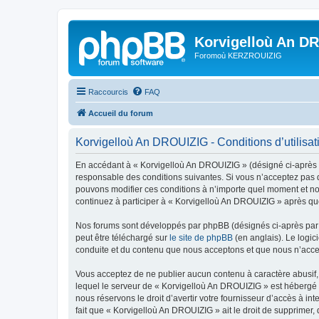
Korvigelloù An D
Foromoù KERZROUIZIG
Raccourcis
FAQ
Accueil du forum
Korvigelloù An DROUIZIG - Conditions d’utilisat
En accédant à « Korvigelloù An DROUIZIG » (désigné ci-après p
responsable des conditions suivantes. Si vous n’acceptez pas d
pouvons modifier ces conditions à n’importe quel moment et no
continuez à participer à « Korvigelloù An DROUIZIG » après que
Nos forums sont développés par phpBB (désignés ci-après par «
peut être téléchargé sur
le site de phpBB
(en anglais). Le logic
conduite et du contenu que nous acceptons et que nous n’acce
Vous acceptez de ne publier aucun contenu à caractère abusif, 
lequel le serveur de « Korvigelloù An DROUIZIG » est hébergé o
nous réservons le droit d’avertir votre fournisseur d’accès à int
fait que « Korvigelloù An DROUIZIG » ait le droit de supprimer,