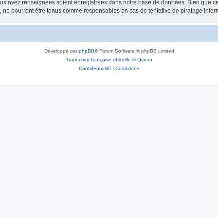
vous avez renseignées soient enregistrées dans notre base de données. Bien que ces
, ne pourront être tenus comme responsables en cas de tentative de piratage info
Développé par
phpBB
® Forum Software © phpBB Limited
Traduction française officielle
©
Qiaeru
Confidentialité
|
Conditions