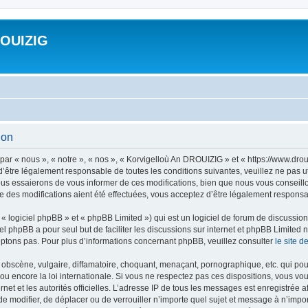
ROUIZIG
ion
ar « nous », « notre », « nos », « Korvigelloù An DROUIZIG » et « https://www.dro
’être légalement responsable de toutes les conditions suivantes, veuillez ne pas u
us essaierons de vous informer de ces modifications, bien que nous vous conseillon
 des modifications aient été effectuées, vous acceptez d’être légalement responsab
 logiciel phpBB » et « phpBB Limited ») qui est un logiciel de forum de discussio
iel phpBB a pour seul but de faciliter les discussions sur internet et phpBB Limit
ptons pas. Pour plus d’informations concernant phpBB, veuillez consulter
le site 
obscène, vulgaire, diffamatoire, choquant, menaçant, pornographique, etc. qui pourr
u encore la loi internationale. Si vous ne respectez pas ces dispositions, vous vo
ernet et les autorités officielles. L’adresse IP de tous les messages est enregistrée
 de modifier, de déplacer ou de verrouiller n’importe quel sujet et message à n’imp