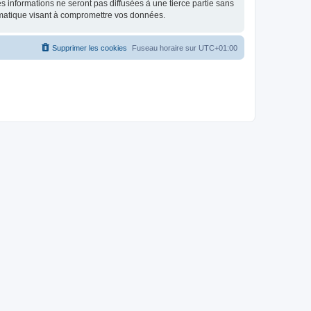
 informations ne seront pas diffusées à une tierce partie sans
rmatique visant à compromettre vos données.
Supprimer les cookies
Fuseau horaire sur
UTC+01:00