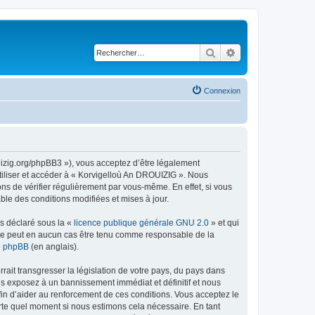
Rechercher
Recherche avancé
Connexion
uizig.org/phpBB3 »), vous acceptez d’être légalement
tiliser et accéder à « Korvigelloù An DROUIZIG ». Nous
s de vérifier régulièrement par vous-même. En effet, si vous
le des conditions modifiées et mises à jour.
ns déclaré sous la «
licence publique générale GNU 2.0
» et qui
ed ne peut en aucun cas être tenu comme responsable de la
de phpBB
(en anglais).
ait transgresser la législation de votre pays, du pays dans
us exposez à un bannissement immédiat et définitif et nous
 afin d’aider au renforcement de ces conditions. Vous acceptez le
orte quel moment si nous estimons cela nécessaire. En tant