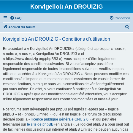
Korvigelloù An DROUIZIG
FAQ
Connexion
R
Accueil du forum
e
Korvigelloù An DROUIZIG - Conditions d’utilisation
c
h
En accédant à « Korvigelloù An DROUIZIG » (désigné ci-après par « nous »,
« notre », « nos », « Korvigelloù An DROUIZIG » et
e
« https://www.drouizig.org/phpBB3 »), vous acceptez d’être légalement
r
responsable des conditions suivantes. Si vous n’acceptez pas d’être
légalement responsable de toutes les conditions suivantes, veuillez ne pas
c
utiliser et accéder à « Korvigelloù An DROUIZIG ». Nous pouvons modifier ces
h
conditions à n’importe quel moment et nous essaierons de vous informer de
ces modifications, bien que nous vous conseillons de vérifier régulièrement
e
par vous-même. En effet, si vous continuez à participer à « Korvigelloù An
r
DROUIZIG » après que des modifications aient été effectuées, vous acceptez
d’être légalement responsable des conditions modifiées et mises à jour.
Nos forums sont développés par phpBB (désignés ci-après par « logiciel
phpBB » et « phpBB Limited ») qui est un logiciel de forum de discussions
déclaré sous la «
licence publique générale GNU 2.0
» et qui peut être
téléchargé sur
le site de phpBB
(en anglais). Le logiciel phpBB a pour seul but
de faciliter les discussions sur internet et phpBB Limited ne peut en aucun cas