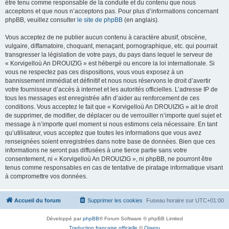
être tenu comme responsable de la conduite et du contenu que nous
acceptons et que nous n’acceptons pas. Pour plus d’informations concernant
phpBB, veuillez consulter
le site de phpBB
(en anglais).
Vous acceptez de ne publier aucun contenu à caractère abusif, obscène,
vulgaire, diffamatoire, choquant, menaçant, pornographique, etc. qui pourrait
transgresser la législation de votre pays, du pays dans lequel le serveur de
« Korvigelloù An DROUIZIG » est hébergé ou encore la loi internationale. Si
vous ne respectez pas ces dispositions, vous vous exposez à un
bannissement immédiat et définitif et nous nous réservons le droit d’avertir
votre fournisseur d’accès à internet et les autorités officielles. L’adresse IP de
tous les messages est enregistrée afin d’aider au renforcement de ces
conditions. Vous acceptez le fait que « Korvigelloù An DROUIZIG » ait le droit
de supprimer, de modifier, de déplacer ou de verrouiller n’importe quel sujet et
message à n’importe quel moment si nous estimons cela nécessaire. En tant
qu’utilisateur, vous acceptez que toutes les informations que vous avez
renseignées soient enregistrées dans notre base de données. Bien que ces
informations ne seront pas diffusées à une tierce partie sans votre
consentement, ni « Korvigelloù An DROUIZIG », ni phpBB, ne pourront être
tenus comme responsables en cas de tentative de piratage informatique visant
à compromettre vos données.
Accueil du forum
Supprimer les cookies
Fuseau horaire sur
UTC+01:00
Développé par
phpBB
® Forum Software © phpBB Limited
Traduction française officielle
©
Qiaeru