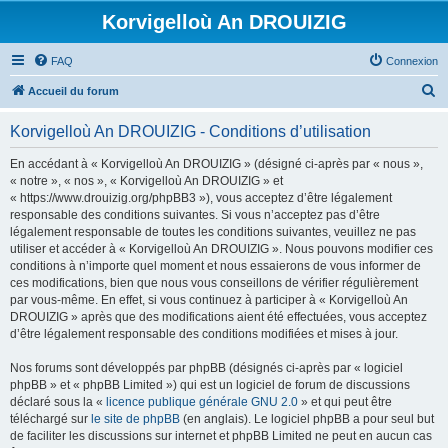
Korvigelloù An DROUIZIG
FAQ
Connexion
R
Accueil du forum
e
Korvigelloù An DROUIZIG - Conditions d’utilisation
c
h
En accédant à « Korvigelloù An DROUIZIG » (désigné ci-après par « nous »,
« notre », « nos », « Korvigelloù An DROUIZIG » et
e
« https://www.drouizig.org/phpBB3 »), vous acceptez d’être légalement
r
responsable des conditions suivantes. Si vous n’acceptez pas d’être
légalement responsable de toutes les conditions suivantes, veuillez ne pas
c
utiliser et accéder à « Korvigelloù An DROUIZIG ». Nous pouvons modifier ces
h
conditions à n’importe quel moment et nous essaierons de vous informer de
ces modifications, bien que nous vous conseillons de vérifier régulièrement
e
par vous-même. En effet, si vous continuez à participer à « Korvigelloù An
r
DROUIZIG » après que des modifications aient été effectuées, vous acceptez
d’être légalement responsable des conditions modifiées et mises à jour.
Nos forums sont développés par phpBB (désignés ci-après par « logiciel
phpBB » et « phpBB Limited ») qui est un logiciel de forum de discussions
déclaré sous la «
licence publique générale GNU 2.0
» et qui peut être
téléchargé sur
le site de phpBB
(en anglais). Le logiciel phpBB a pour seul but
de faciliter les discussions sur internet et phpBB Limited ne peut en aucun cas