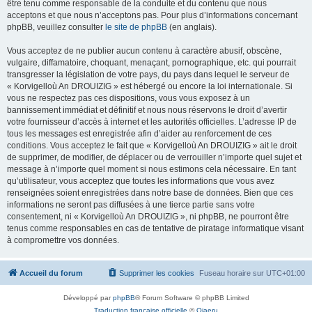
être tenu comme responsable de la conduite et du contenu que nous
acceptons et que nous n’acceptons pas. Pour plus d’informations concernant
phpBB, veuillez consulter
le site de phpBB
(en anglais).
Vous acceptez de ne publier aucun contenu à caractère abusif, obscène,
vulgaire, diffamatoire, choquant, menaçant, pornographique, etc. qui pourrait
transgresser la législation de votre pays, du pays dans lequel le serveur de
« Korvigelloù An DROUIZIG » est hébergé ou encore la loi internationale. Si
vous ne respectez pas ces dispositions, vous vous exposez à un
bannissement immédiat et définitif et nous nous réservons le droit d’avertir
votre fournisseur d’accès à internet et les autorités officielles. L’adresse IP de
tous les messages est enregistrée afin d’aider au renforcement de ces
conditions. Vous acceptez le fait que « Korvigelloù An DROUIZIG » ait le droit
de supprimer, de modifier, de déplacer ou de verrouiller n’importe quel sujet et
message à n’importe quel moment si nous estimons cela nécessaire. En tant
qu’utilisateur, vous acceptez que toutes les informations que vous avez
renseignées soient enregistrées dans notre base de données. Bien que ces
informations ne seront pas diffusées à une tierce partie sans votre
consentement, ni « Korvigelloù An DROUIZIG », ni phpBB, ne pourront être
tenus comme responsables en cas de tentative de piratage informatique visant
à compromettre vos données.
Accueil du forum
Supprimer les cookies
Fuseau horaire sur
UTC+01:00
Développé par
phpBB
® Forum Software © phpBB Limited
Traduction française officielle
©
Qiaeru