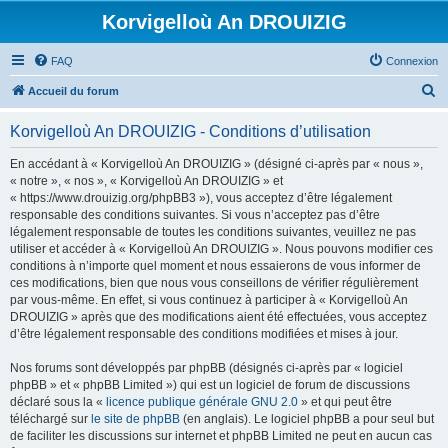
Korvigelloù An DROUIZIG
FAQ
Connexion
R
Accueil du forum
e
Korvigelloù An DROUIZIG - Conditions d’utilisation
c
h
En accédant à « Korvigelloù An DROUIZIG » (désigné ci-après par « nous »,
« notre », « nos », « Korvigelloù An DROUIZIG » et
e
« https://www.drouizig.org/phpBB3 »), vous acceptez d’être légalement
r
responsable des conditions suivantes. Si vous n’acceptez pas d’être
légalement responsable de toutes les conditions suivantes, veuillez ne pas
c
utiliser et accéder à « Korvigelloù An DROUIZIG ». Nous pouvons modifier ces
h
conditions à n’importe quel moment et nous essaierons de vous informer de
ces modifications, bien que nous vous conseillons de vérifier régulièrement
e
par vous-même. En effet, si vous continuez à participer à « Korvigelloù An
r
DROUIZIG » après que des modifications aient été effectuées, vous acceptez
d’être légalement responsable des conditions modifiées et mises à jour.
Nos forums sont développés par phpBB (désignés ci-après par « logiciel
phpBB » et « phpBB Limited ») qui est un logiciel de forum de discussions
déclaré sous la «
licence publique générale GNU 2.0
» et qui peut être
téléchargé sur
le site de phpBB
(en anglais). Le logiciel phpBB a pour seul but
de faciliter les discussions sur internet et phpBB Limited ne peut en aucun cas