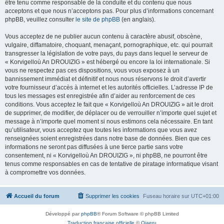
être tenu comme responsable de la conduite et du contenu que nous
acceptons et que nous n’acceptons pas. Pour plus d’informations concernant
phpBB, veuillez consulter
le site de phpBB
(en anglais).
Vous acceptez de ne publier aucun contenu à caractère abusif, obscène,
vulgaire, diffamatoire, choquant, menaçant, pornographique, etc. qui pourrait
transgresser la législation de votre pays, du pays dans lequel le serveur de
« Korvigelloù An DROUIZIG » est hébergé ou encore la loi internationale. Si
vous ne respectez pas ces dispositions, vous vous exposez à un
bannissement immédiat et définitif et nous nous réservons le droit d’avertir
votre fournisseur d’accès à internet et les autorités officielles. L’adresse IP de
tous les messages est enregistrée afin d’aider au renforcement de ces
conditions. Vous acceptez le fait que « Korvigelloù An DROUIZIG » ait le droit
de supprimer, de modifier, de déplacer ou de verrouiller n’importe quel sujet et
message à n’importe quel moment si nous estimons cela nécessaire. En tant
qu’utilisateur, vous acceptez que toutes les informations que vous avez
renseignées soient enregistrées dans notre base de données. Bien que ces
informations ne seront pas diffusées à une tierce partie sans votre
consentement, ni « Korvigelloù An DROUIZIG », ni phpBB, ne pourront être
tenus comme responsables en cas de tentative de piratage informatique visant
à compromettre vos données.
Accueil du forum
Supprimer les cookies
Fuseau horaire sur
UTC+01:00
Développé par
phpBB
® Forum Software © phpBB Limited
Traduction française officielle
©
Qiaeru