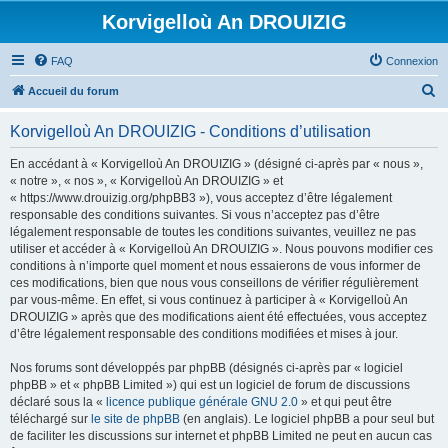
Korvigelloù An DROUIZIG
FAQ
Connexion
R
Accueil du forum
e
Korvigelloù An DROUIZIG - Conditions d’utilisation
c
h
En accédant à « Korvigelloù An DROUIZIG » (désigné ci-après par « nous »,
« notre », « nos », « Korvigelloù An DROUIZIG » et
e
« https://www.drouizig.org/phpBB3 »), vous acceptez d’être légalement
r
responsable des conditions suivantes. Si vous n’acceptez pas d’être
légalement responsable de toutes les conditions suivantes, veuillez ne pas
c
utiliser et accéder à « Korvigelloù An DROUIZIG ». Nous pouvons modifier ces
h
conditions à n’importe quel moment et nous essaierons de vous informer de
ces modifications, bien que nous vous conseillons de vérifier régulièrement
e
par vous-même. En effet, si vous continuez à participer à « Korvigelloù An
r
DROUIZIG » après que des modifications aient été effectuées, vous acceptez
d’être légalement responsable des conditions modifiées et mises à jour.
Nos forums sont développés par phpBB (désignés ci-après par « logiciel
phpBB » et « phpBB Limited ») qui est un logiciel de forum de discussions
déclaré sous la «
licence publique générale GNU 2.0
» et qui peut être
téléchargé sur
le site de phpBB
(en anglais). Le logiciel phpBB a pour seul but
de faciliter les discussions sur internet et phpBB Limited ne peut en aucun cas