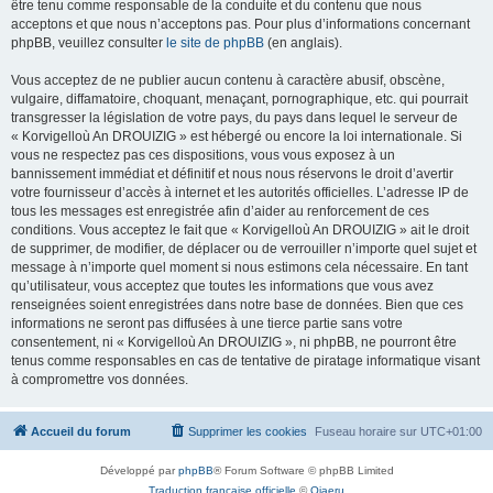
être tenu comme responsable de la conduite et du contenu que nous
acceptons et que nous n’acceptons pas. Pour plus d’informations concernant
phpBB, veuillez consulter
le site de phpBB
(en anglais).
Vous acceptez de ne publier aucun contenu à caractère abusif, obscène,
vulgaire, diffamatoire, choquant, menaçant, pornographique, etc. qui pourrait
transgresser la législation de votre pays, du pays dans lequel le serveur de
« Korvigelloù An DROUIZIG » est hébergé ou encore la loi internationale. Si
vous ne respectez pas ces dispositions, vous vous exposez à un
bannissement immédiat et définitif et nous nous réservons le droit d’avertir
votre fournisseur d’accès à internet et les autorités officielles. L’adresse IP de
tous les messages est enregistrée afin d’aider au renforcement de ces
conditions. Vous acceptez le fait que « Korvigelloù An DROUIZIG » ait le droit
de supprimer, de modifier, de déplacer ou de verrouiller n’importe quel sujet et
message à n’importe quel moment si nous estimons cela nécessaire. En tant
qu’utilisateur, vous acceptez que toutes les informations que vous avez
renseignées soient enregistrées dans notre base de données. Bien que ces
informations ne seront pas diffusées à une tierce partie sans votre
consentement, ni « Korvigelloù An DROUIZIG », ni phpBB, ne pourront être
tenus comme responsables en cas de tentative de piratage informatique visant
à compromettre vos données.
Accueil du forum
Supprimer les cookies
Fuseau horaire sur
UTC+01:00
Développé par
phpBB
® Forum Software © phpBB Limited
Traduction française officielle
©
Qiaeru