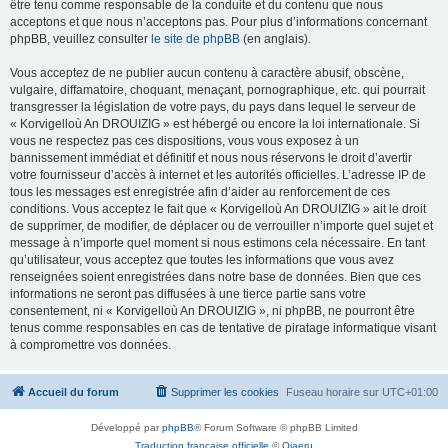
être tenu comme responsable de la conduite et du contenu que nous
acceptons et que nous n’acceptons pas. Pour plus d’informations concernant
phpBB, veuillez consulter
le site de phpBB
(en anglais).
Vous acceptez de ne publier aucun contenu à caractère abusif, obscène,
vulgaire, diffamatoire, choquant, menaçant, pornographique, etc. qui pourrait
transgresser la législation de votre pays, du pays dans lequel le serveur de
« Korvigelloù An DROUIZIG » est hébergé ou encore la loi internationale. Si
vous ne respectez pas ces dispositions, vous vous exposez à un
bannissement immédiat et définitif et nous nous réservons le droit d’avertir
votre fournisseur d’accès à internet et les autorités officielles. L’adresse IP de
tous les messages est enregistrée afin d’aider au renforcement de ces
conditions. Vous acceptez le fait que « Korvigelloù An DROUIZIG » ait le droit
de supprimer, de modifier, de déplacer ou de verrouiller n’importe quel sujet et
message à n’importe quel moment si nous estimons cela nécessaire. En tant
qu’utilisateur, vous acceptez que toutes les informations que vous avez
renseignées soient enregistrées dans notre base de données. Bien que ces
informations ne seront pas diffusées à une tierce partie sans votre
consentement, ni « Korvigelloù An DROUIZIG », ni phpBB, ne pourront être
tenus comme responsables en cas de tentative de piratage informatique visant
à compromettre vos données.
Accueil du forum
Supprimer les cookies
Fuseau horaire sur
UTC+01:00
Développé par
phpBB
® Forum Software © phpBB Limited
Traduction française officielle
©
Qiaeru