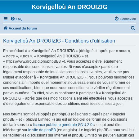
Korvigelloù An DROUIZIG
FAQ
Connexion
R
Accueil du forum
e
Korvigelloù An DROUIZIG - Conditions d’utilisation
c
h
En accédant à « Korvigelloù An DROUIZIG » (désigné ci-après par « nous »,
« notre », « nos », « Korvigelloù An DROUIZIG » et
e
« https://www.drouizig.org/phpBB3 »), vous acceptez d’être légalement
r
responsable des conditions suivantes. Si vous n’acceptez pas d’être
légalement responsable de toutes les conditions suivantes, veuillez ne pas
c
utiliser et accéder à « Korvigelloù An DROUIZIG ». Nous pouvons modifier ces
h
conditions à n’importe quel moment et nous essaierons de vous informer de
ces modifications, bien que nous vous conseillons de vérifier régulièrement
e
par vous-même. En effet, si vous continuez à participer à « Korvigelloù An
r
DROUIZIG » après que des modifications aient été effectuées, vous acceptez
d’être légalement responsable des conditions modifiées et mises à jour.
Nos forums sont développés par phpBB (désignés ci-après par « logiciel
phpBB » et « phpBB Limited ») qui est un logiciel de forum de discussions
déclaré sous la «
licence publique générale GNU 2.0
» et qui peut être
téléchargé sur
le site de phpBB
(en anglais). Le logiciel phpBB a pour seul but
de faciliter les discussions sur internet et phpBB Limited ne peut en aucun cas