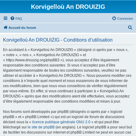
Korvigelloù An DROUIZIG
FAQ
Connexion
R
Accueil du forum
e
Korvigelloù An DROUIZIG - Conditions d’utilisation
c
h
En accédant à « Korvigelloù An DROUIZIG » (désigné ci-après par « nous »,
« notre », « nos », « Korvigelloù An DROUIZIG » et
e
« https://www.drouizig.org/phpBB3 »), vous acceptez d’être légalement
r
responsable des conditions suivantes. Si vous n’acceptez pas d’être
légalement responsable de toutes les conditions suivantes, veuillez ne pas
c
utiliser et accéder à « Korvigelloù An DROUIZIG ». Nous pouvons modifier ces
h
conditions à n’importe quel moment et nous essaierons de vous informer de
ces modifications, bien que nous vous conseillons de vérifier régulièrement
e
par vous-même. En effet, si vous continuez à participer à « Korvigelloù An
r
DROUIZIG » après que des modifications aient été effectuées, vous acceptez
d’être légalement responsable des conditions modifiées et mises à jour.
Nos forums sont développés par phpBB (désignés ci-après par « logiciel
phpBB » et « phpBB Limited ») qui est un logiciel de forum de discussions
déclaré sous la «
licence publique générale GNU 2.0
» et qui peut être
téléchargé sur
le site de phpBB
(en anglais). Le logiciel phpBB a pour seul but
de faciliter les discussions sur internet et phpBB Limited ne peut en aucun cas