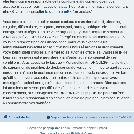
être tenu comme responsable de la conduite et du contenu que nous
acceptons et que nous n’acceptons pas. Pour plus d’informations concernant
phpBB, veuillez consulter
le site de phpBB
(en anglais).
Vous acceptez de ne publier aucun contenu à caractère abusif, obscène,
vulgaire, diffamatoire, choquant, menaçant, pornographique, etc. qui pourrait
transgresser la législation de votre pays, du pays dans lequel le serveur de
« Korvigelloù An DROUIZIG » est hébergé ou encore la loi internationale. Si
vous ne respectez pas ces dispositions, vous vous exposez à un
bannissement immédiat et définitif et nous nous réservons le droit d’avertir
votre fournisseur d’accès à internet et les autorités officielles. L’adresse IP de
tous les messages est enregistrée afin d’aider au renforcement de ces
conditions. Vous acceptez le fait que « Korvigelloù An DROUIZIG » ait le droit
de supprimer, de modifier, de déplacer ou de verrouiller n’importe quel sujet et
message à n’importe quel moment si nous estimons cela nécessaire. En tant
qu’utilisateur, vous acceptez que toutes les informations que vous avez
renseignées soient enregistrées dans notre base de données. Bien que ces
informations ne seront pas diffusées à une tierce partie sans votre
consentement, ni « Korvigelloù An DROUIZIG », ni phpBB, ne pourront être
tenus comme responsables en cas de tentative de piratage informatique visant
à compromettre vos données.
Accueil du forum
Supprimer les cookies
Fuseau horaire sur
UTC+01:00
Développé par
phpBB
® Forum Software © phpBB Limited
Traduction française officielle
©
Qiaeru