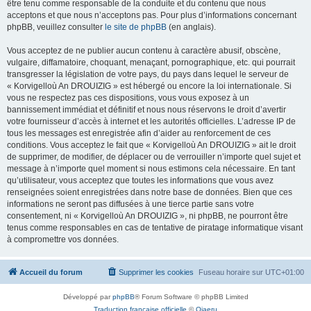
être tenu comme responsable de la conduite et du contenu que nous
acceptons et que nous n’acceptons pas. Pour plus d’informations concernant
phpBB, veuillez consulter
le site de phpBB
(en anglais).
Vous acceptez de ne publier aucun contenu à caractère abusif, obscène,
vulgaire, diffamatoire, choquant, menaçant, pornographique, etc. qui pourrait
transgresser la législation de votre pays, du pays dans lequel le serveur de
« Korvigelloù An DROUIZIG » est hébergé ou encore la loi internationale. Si
vous ne respectez pas ces dispositions, vous vous exposez à un
bannissement immédiat et définitif et nous nous réservons le droit d’avertir
votre fournisseur d’accès à internet et les autorités officielles. L’adresse IP de
tous les messages est enregistrée afin d’aider au renforcement de ces
conditions. Vous acceptez le fait que « Korvigelloù An DROUIZIG » ait le droit
de supprimer, de modifier, de déplacer ou de verrouiller n’importe quel sujet et
message à n’importe quel moment si nous estimons cela nécessaire. En tant
qu’utilisateur, vous acceptez que toutes les informations que vous avez
renseignées soient enregistrées dans notre base de données. Bien que ces
informations ne seront pas diffusées à une tierce partie sans votre
consentement, ni « Korvigelloù An DROUIZIG », ni phpBB, ne pourront être
tenus comme responsables en cas de tentative de piratage informatique visant
à compromettre vos données.
Accueil du forum
Supprimer les cookies
Fuseau horaire sur
UTC+01:00
Développé par
phpBB
® Forum Software © phpBB Limited
Traduction française officielle
©
Qiaeru