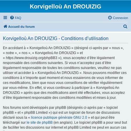
Korvigelloù An DROUIZIG
FAQ
Connexion
R
Accueil du forum
e
Korvigelloù An DROUIZIG - Conditions d’utilisation
c
h
En accédant à « Korvigelloù An DROUIZIG » (désigné ci-après par « nous »,
« notre », « nos », « Korvigelloù An DROUIZIG » et
e
« https://www.drouizig.org/phpBB3 »), vous acceptez d’être légalement
r
responsable des conditions suivantes. Si vous n’acceptez pas d’être
légalement responsable de toutes les conditions suivantes, veuillez ne pas
c
utiliser et accéder à « Korvigelloù An DROUIZIG ». Nous pouvons modifier ces
h
conditions à n’importe quel moment et nous essaierons de vous informer de
ces modifications, bien que nous vous conseillons de vérifier régulièrement
e
par vous-même. En effet, si vous continuez à participer à « Korvigelloù An
r
DROUIZIG » après que des modifications aient été effectuées, vous acceptez
d’être légalement responsable des conditions modifiées et mises à jour.
Nos forums sont développés par phpBB (désignés ci-après par « logiciel
phpBB » et « phpBB Limited ») qui est un logiciel de forum de discussions
déclaré sous la «
licence publique générale GNU 2.0
» et qui peut être
téléchargé sur
le site de phpBB
(en anglais). Le logiciel phpBB a pour seul but
de faciliter les discussions sur internet et phpBB Limited ne peut en aucun cas