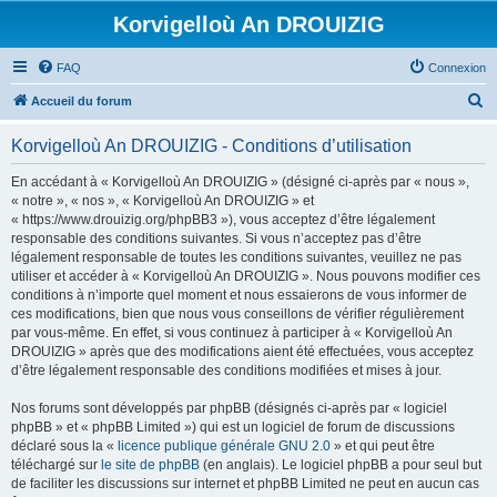
Korvigelloù An DROUIZIG
FAQ
Connexion
R
Accueil du forum
e
Korvigelloù An DROUIZIG - Conditions d’utilisation
c
h
En accédant à « Korvigelloù An DROUIZIG » (désigné ci-après par « nous »,
« notre », « nos », « Korvigelloù An DROUIZIG » et
e
« https://www.drouizig.org/phpBB3 »), vous acceptez d’être légalement
r
responsable des conditions suivantes. Si vous n’acceptez pas d’être
légalement responsable de toutes les conditions suivantes, veuillez ne pas
c
utiliser et accéder à « Korvigelloù An DROUIZIG ». Nous pouvons modifier ces
h
conditions à n’importe quel moment et nous essaierons de vous informer de
ces modifications, bien que nous vous conseillons de vérifier régulièrement
e
par vous-même. En effet, si vous continuez à participer à « Korvigelloù An
r
DROUIZIG » après que des modifications aient été effectuées, vous acceptez
d’être légalement responsable des conditions modifiées et mises à jour.
Nos forums sont développés par phpBB (désignés ci-après par « logiciel
phpBB » et « phpBB Limited ») qui est un logiciel de forum de discussions
déclaré sous la «
licence publique générale GNU 2.0
» et qui peut être
téléchargé sur
le site de phpBB
(en anglais). Le logiciel phpBB a pour seul but
de faciliter les discussions sur internet et phpBB Limited ne peut en aucun cas