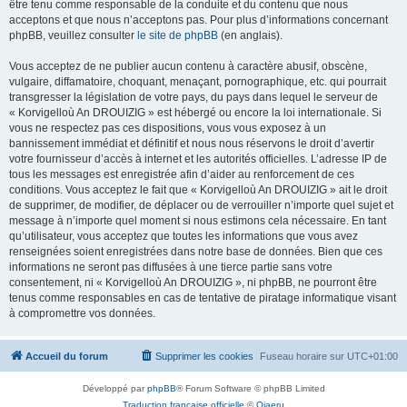
être tenu comme responsable de la conduite et du contenu que nous
acceptons et que nous n’acceptons pas. Pour plus d’informations concernant
phpBB, veuillez consulter
le site de phpBB
(en anglais).
Vous acceptez de ne publier aucun contenu à caractère abusif, obscène,
vulgaire, diffamatoire, choquant, menaçant, pornographique, etc. qui pourrait
transgresser la législation de votre pays, du pays dans lequel le serveur de
« Korvigelloù An DROUIZIG » est hébergé ou encore la loi internationale. Si
vous ne respectez pas ces dispositions, vous vous exposez à un
bannissement immédiat et définitif et nous nous réservons le droit d’avertir
votre fournisseur d’accès à internet et les autorités officielles. L’adresse IP de
tous les messages est enregistrée afin d’aider au renforcement de ces
conditions. Vous acceptez le fait que « Korvigelloù An DROUIZIG » ait le droit
de supprimer, de modifier, de déplacer ou de verrouiller n’importe quel sujet et
message à n’importe quel moment si nous estimons cela nécessaire. En tant
qu’utilisateur, vous acceptez que toutes les informations que vous avez
renseignées soient enregistrées dans notre base de données. Bien que ces
informations ne seront pas diffusées à une tierce partie sans votre
consentement, ni « Korvigelloù An DROUIZIG », ni phpBB, ne pourront être
tenus comme responsables en cas de tentative de piratage informatique visant
à compromettre vos données.
Accueil du forum
Supprimer les cookies
Fuseau horaire sur
UTC+01:00
Développé par
phpBB
® Forum Software © phpBB Limited
Traduction française officielle
©
Qiaeru