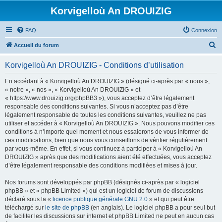
Korvigelloù An DROUIZIG
FAQ
Connexion
R
Accueil du forum
e
Korvigelloù An DROUIZIG - Conditions d’utilisation
c
h
En accédant à « Korvigelloù An DROUIZIG » (désigné ci-après par « nous »,
« notre », « nos », « Korvigelloù An DROUIZIG » et
e
« https://www.drouizig.org/phpBB3 »), vous acceptez d’être légalement
r
responsable des conditions suivantes. Si vous n’acceptez pas d’être
légalement responsable de toutes les conditions suivantes, veuillez ne pas
c
utiliser et accéder à « Korvigelloù An DROUIZIG ». Nous pouvons modifier ces
h
conditions à n’importe quel moment et nous essaierons de vous informer de
ces modifications, bien que nous vous conseillons de vérifier régulièrement
e
par vous-même. En effet, si vous continuez à participer à « Korvigelloù An
r
DROUIZIG » après que des modifications aient été effectuées, vous acceptez
d’être légalement responsable des conditions modifiées et mises à jour.
Nos forums sont développés par phpBB (désignés ci-après par « logiciel
phpBB » et « phpBB Limited ») qui est un logiciel de forum de discussions
déclaré sous la «
licence publique générale GNU 2.0
» et qui peut être
téléchargé sur
le site de phpBB
(en anglais). Le logiciel phpBB a pour seul but
de faciliter les discussions sur internet et phpBB Limited ne peut en aucun cas