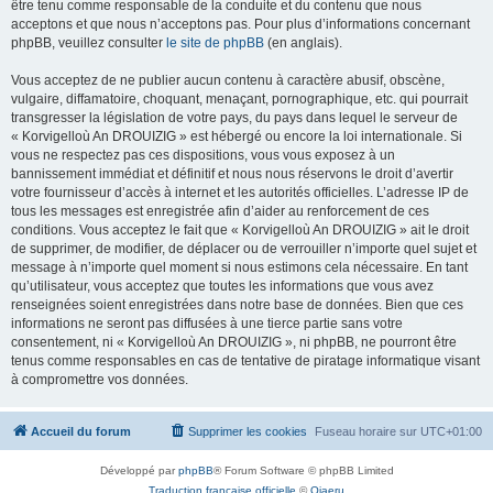
être tenu comme responsable de la conduite et du contenu que nous
acceptons et que nous n’acceptons pas. Pour plus d’informations concernant
phpBB, veuillez consulter
le site de phpBB
(en anglais).
Vous acceptez de ne publier aucun contenu à caractère abusif, obscène,
vulgaire, diffamatoire, choquant, menaçant, pornographique, etc. qui pourrait
transgresser la législation de votre pays, du pays dans lequel le serveur de
« Korvigelloù An DROUIZIG » est hébergé ou encore la loi internationale. Si
vous ne respectez pas ces dispositions, vous vous exposez à un
bannissement immédiat et définitif et nous nous réservons le droit d’avertir
votre fournisseur d’accès à internet et les autorités officielles. L’adresse IP de
tous les messages est enregistrée afin d’aider au renforcement de ces
conditions. Vous acceptez le fait que « Korvigelloù An DROUIZIG » ait le droit
de supprimer, de modifier, de déplacer ou de verrouiller n’importe quel sujet et
message à n’importe quel moment si nous estimons cela nécessaire. En tant
qu’utilisateur, vous acceptez que toutes les informations que vous avez
renseignées soient enregistrées dans notre base de données. Bien que ces
informations ne seront pas diffusées à une tierce partie sans votre
consentement, ni « Korvigelloù An DROUIZIG », ni phpBB, ne pourront être
tenus comme responsables en cas de tentative de piratage informatique visant
à compromettre vos données.
Accueil du forum
Supprimer les cookies
Fuseau horaire sur
UTC+01:00
Développé par
phpBB
® Forum Software © phpBB Limited
Traduction française officielle
©
Qiaeru