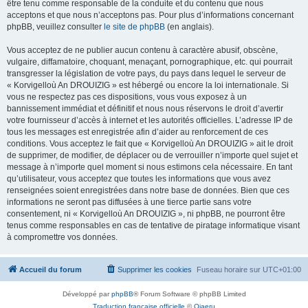
être tenu comme responsable de la conduite et du contenu que nous
acceptons et que nous n’acceptons pas. Pour plus d’informations concernant
phpBB, veuillez consulter
le site de phpBB
(en anglais).
Vous acceptez de ne publier aucun contenu à caractère abusif, obscène,
vulgaire, diffamatoire, choquant, menaçant, pornographique, etc. qui pourrait
transgresser la législation de votre pays, du pays dans lequel le serveur de
« Korvigelloù An DROUIZIG » est hébergé ou encore la loi internationale. Si
vous ne respectez pas ces dispositions, vous vous exposez à un
bannissement immédiat et définitif et nous nous réservons le droit d’avertir
votre fournisseur d’accès à internet et les autorités officielles. L’adresse IP de
tous les messages est enregistrée afin d’aider au renforcement de ces
conditions. Vous acceptez le fait que « Korvigelloù An DROUIZIG » ait le droit
de supprimer, de modifier, de déplacer ou de verrouiller n’importe quel sujet et
message à n’importe quel moment si nous estimons cela nécessaire. En tant
qu’utilisateur, vous acceptez que toutes les informations que vous avez
renseignées soient enregistrées dans notre base de données. Bien que ces
informations ne seront pas diffusées à une tierce partie sans votre
consentement, ni « Korvigelloù An DROUIZIG », ni phpBB, ne pourront être
tenus comme responsables en cas de tentative de piratage informatique visant
à compromettre vos données.
Accueil du forum
Supprimer les cookies
Fuseau horaire sur
UTC+01:00
Développé par
phpBB
® Forum Software © phpBB Limited
Traduction française officielle
©
Qiaeru