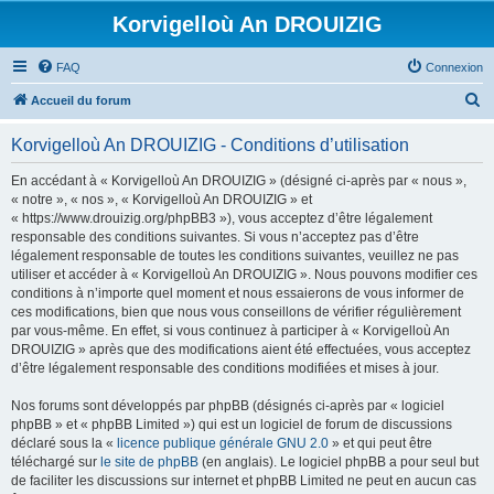
Korvigelloù An DROUIZIG
FAQ
Connexion
R
Accueil du forum
e
Korvigelloù An DROUIZIG - Conditions d’utilisation
c
h
En accédant à « Korvigelloù An DROUIZIG » (désigné ci-après par « nous »,
« notre », « nos », « Korvigelloù An DROUIZIG » et
e
« https://www.drouizig.org/phpBB3 »), vous acceptez d’être légalement
r
responsable des conditions suivantes. Si vous n’acceptez pas d’être
légalement responsable de toutes les conditions suivantes, veuillez ne pas
c
utiliser et accéder à « Korvigelloù An DROUIZIG ». Nous pouvons modifier ces
h
conditions à n’importe quel moment et nous essaierons de vous informer de
ces modifications, bien que nous vous conseillons de vérifier régulièrement
e
par vous-même. En effet, si vous continuez à participer à « Korvigelloù An
r
DROUIZIG » après que des modifications aient été effectuées, vous acceptez
d’être légalement responsable des conditions modifiées et mises à jour.
Nos forums sont développés par phpBB (désignés ci-après par « logiciel
phpBB » et « phpBB Limited ») qui est un logiciel de forum de discussions
déclaré sous la «
licence publique générale GNU 2.0
» et qui peut être
téléchargé sur
le site de phpBB
(en anglais). Le logiciel phpBB a pour seul but
de faciliter les discussions sur internet et phpBB Limited ne peut en aucun cas