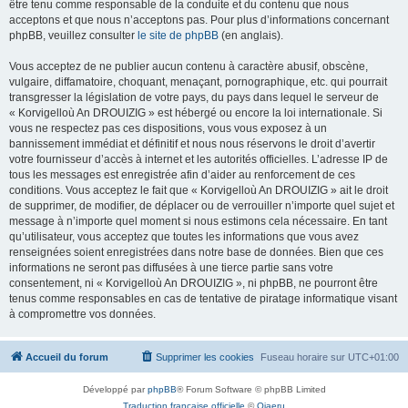
être tenu comme responsable de la conduite et du contenu que nous
acceptons et que nous n’acceptons pas. Pour plus d’informations concernant
phpBB, veuillez consulter
le site de phpBB
(en anglais).
Vous acceptez de ne publier aucun contenu à caractère abusif, obscène,
vulgaire, diffamatoire, choquant, menaçant, pornographique, etc. qui pourrait
transgresser la législation de votre pays, du pays dans lequel le serveur de
« Korvigelloù An DROUIZIG » est hébergé ou encore la loi internationale. Si
vous ne respectez pas ces dispositions, vous vous exposez à un
bannissement immédiat et définitif et nous nous réservons le droit d’avertir
votre fournisseur d’accès à internet et les autorités officielles. L’adresse IP de
tous les messages est enregistrée afin d’aider au renforcement de ces
conditions. Vous acceptez le fait que « Korvigelloù An DROUIZIG » ait le droit
de supprimer, de modifier, de déplacer ou de verrouiller n’importe quel sujet et
message à n’importe quel moment si nous estimons cela nécessaire. En tant
qu’utilisateur, vous acceptez que toutes les informations que vous avez
renseignées soient enregistrées dans notre base de données. Bien que ces
informations ne seront pas diffusées à une tierce partie sans votre
consentement, ni « Korvigelloù An DROUIZIG », ni phpBB, ne pourront être
tenus comme responsables en cas de tentative de piratage informatique visant
à compromettre vos données.
Accueil du forum
Supprimer les cookies
Fuseau horaire sur
UTC+01:00
Développé par
phpBB
® Forum Software © phpBB Limited
Traduction française officielle
©
Qiaeru