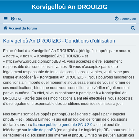
Korvigelloù An DROUIZIG
FAQ
Connexion
R
Accueil du forum
e
Korvigelloù An DROUIZIG - Conditions d’utilisation
c
h
En accédant à « Korvigelloù An DROUIZIG » (désigné ci-après par « nous »,
« notre », « nos », « Korvigelloù An DROUIZIG » et
e
« https://www.drouizig.org/phpBB3 »), vous acceptez d’être légalement
r
responsable des conditions suivantes. Si vous n’acceptez pas d’être
légalement responsable de toutes les conditions suivantes, veuillez ne pas
c
utiliser et accéder à « Korvigelloù An DROUIZIG ». Nous pouvons modifier ces
h
conditions à n’importe quel moment et nous essaierons de vous informer de
ces modifications, bien que nous vous conseillons de vérifier régulièrement
e
par vous-même. En effet, si vous continuez à participer à « Korvigelloù An
r
DROUIZIG » après que des modifications aient été effectuées, vous acceptez
d’être légalement responsable des conditions modifiées et mises à jour.
Nos forums sont développés par phpBB (désignés ci-après par « logiciel
phpBB » et « phpBB Limited ») qui est un logiciel de forum de discussions
déclaré sous la «
licence publique générale GNU 2.0
» et qui peut être
téléchargé sur
le site de phpBB
(en anglais). Le logiciel phpBB a pour seul but
de faciliter les discussions sur internet et phpBB Limited ne peut en aucun cas