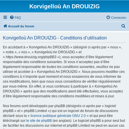
Korvigelloù An DROUIZIG
FAQ
Connexion
R
Accueil du forum
e
Korvigelloù An DROUIZIG - Conditions d’utilisation
c
h
En accédant à « Korvigelloù An DROUIZIG » (désigné ci-après par « nous »,
« notre », « nos », « Korvigelloù An DROUIZIG » et
e
« https://www.drouizig.org/phpBB3 »), vous acceptez d’être légalement
r
responsable des conditions suivantes. Si vous n’acceptez pas d’être
légalement responsable de toutes les conditions suivantes, veuillez ne pas
c
utiliser et accéder à « Korvigelloù An DROUIZIG ». Nous pouvons modifier ces
h
conditions à n’importe quel moment et nous essaierons de vous informer de
ces modifications, bien que nous vous conseillons de vérifier régulièrement
e
par vous-même. En effet, si vous continuez à participer à « Korvigelloù An
r
DROUIZIG » après que des modifications aient été effectuées, vous acceptez
d’être légalement responsable des conditions modifiées et mises à jour.
Nos forums sont développés par phpBB (désignés ci-après par « logiciel
phpBB » et « phpBB Limited ») qui est un logiciel de forum de discussions
déclaré sous la «
licence publique générale GNU 2.0
» et qui peut être
téléchargé sur
le site de phpBB
(en anglais). Le logiciel phpBB a pour seul but
de faciliter les discussions sur internet et phpBB Limited ne peut en aucun cas