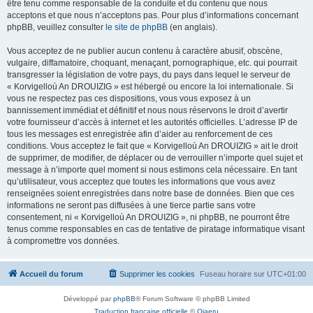
être tenu comme responsable de la conduite et du contenu que nous
acceptons et que nous n’acceptons pas. Pour plus d’informations concernant
phpBB, veuillez consulter
le site de phpBB
(en anglais).
Vous acceptez de ne publier aucun contenu à caractère abusif, obscène,
vulgaire, diffamatoire, choquant, menaçant, pornographique, etc. qui pourrait
transgresser la législation de votre pays, du pays dans lequel le serveur de
« Korvigelloù An DROUIZIG » est hébergé ou encore la loi internationale. Si
vous ne respectez pas ces dispositions, vous vous exposez à un
bannissement immédiat et définitif et nous nous réservons le droit d’avertir
votre fournisseur d’accès à internet et les autorités officielles. L’adresse IP de
tous les messages est enregistrée afin d’aider au renforcement de ces
conditions. Vous acceptez le fait que « Korvigelloù An DROUIZIG » ait le droit
de supprimer, de modifier, de déplacer ou de verrouiller n’importe quel sujet et
message à n’importe quel moment si nous estimons cela nécessaire. En tant
qu’utilisateur, vous acceptez que toutes les informations que vous avez
renseignées soient enregistrées dans notre base de données. Bien que ces
informations ne seront pas diffusées à une tierce partie sans votre
consentement, ni « Korvigelloù An DROUIZIG », ni phpBB, ne pourront être
tenus comme responsables en cas de tentative de piratage informatique visant
à compromettre vos données.
Accueil du forum
Supprimer les cookies
Fuseau horaire sur
UTC+01:00
Développé par
phpBB
® Forum Software © phpBB Limited
Traduction française officielle
©
Qiaeru