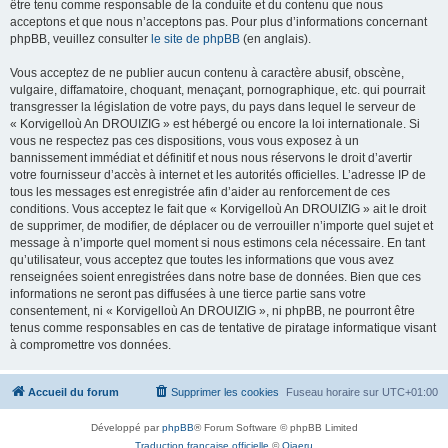
être tenu comme responsable de la conduite et du contenu que nous
acceptons et que nous n’acceptons pas. Pour plus d’informations concernant
phpBB, veuillez consulter
le site de phpBB
(en anglais).
Vous acceptez de ne publier aucun contenu à caractère abusif, obscène,
vulgaire, diffamatoire, choquant, menaçant, pornographique, etc. qui pourrait
transgresser la législation de votre pays, du pays dans lequel le serveur de
« Korvigelloù An DROUIZIG » est hébergé ou encore la loi internationale. Si
vous ne respectez pas ces dispositions, vous vous exposez à un
bannissement immédiat et définitif et nous nous réservons le droit d’avertir
votre fournisseur d’accès à internet et les autorités officielles. L’adresse IP de
tous les messages est enregistrée afin d’aider au renforcement de ces
conditions. Vous acceptez le fait que « Korvigelloù An DROUIZIG » ait le droit
de supprimer, de modifier, de déplacer ou de verrouiller n’importe quel sujet et
message à n’importe quel moment si nous estimons cela nécessaire. En tant
qu’utilisateur, vous acceptez que toutes les informations que vous avez
renseignées soient enregistrées dans notre base de données. Bien que ces
informations ne seront pas diffusées à une tierce partie sans votre
consentement, ni « Korvigelloù An DROUIZIG », ni phpBB, ne pourront être
tenus comme responsables en cas de tentative de piratage informatique visant
à compromettre vos données.
Accueil du forum
Supprimer les cookies
Fuseau horaire sur
UTC+01:00
Développé par
phpBB
® Forum Software © phpBB Limited
Traduction française officielle
©
Qiaeru