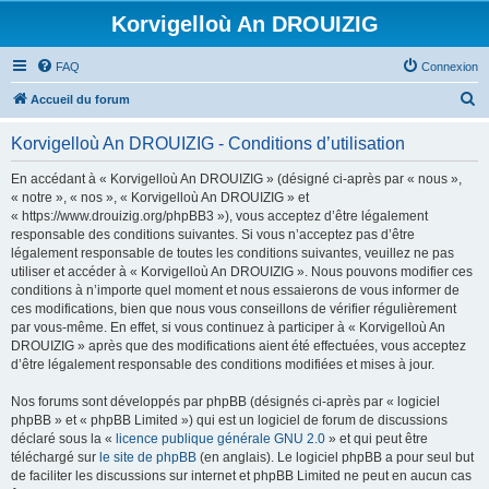
Korvigelloù An DROUIZIG
FAQ
Connexion
R
Accueil du forum
e
Korvigelloù An DROUIZIG - Conditions d’utilisation
c
h
En accédant à « Korvigelloù An DROUIZIG » (désigné ci-après par « nous »,
« notre », « nos », « Korvigelloù An DROUIZIG » et
e
« https://www.drouizig.org/phpBB3 »), vous acceptez d’être légalement
r
responsable des conditions suivantes. Si vous n’acceptez pas d’être
légalement responsable de toutes les conditions suivantes, veuillez ne pas
c
utiliser et accéder à « Korvigelloù An DROUIZIG ». Nous pouvons modifier ces
h
conditions à n’importe quel moment et nous essaierons de vous informer de
ces modifications, bien que nous vous conseillons de vérifier régulièrement
e
par vous-même. En effet, si vous continuez à participer à « Korvigelloù An
r
DROUIZIG » après que des modifications aient été effectuées, vous acceptez
d’être légalement responsable des conditions modifiées et mises à jour.
Nos forums sont développés par phpBB (désignés ci-après par « logiciel
phpBB » et « phpBB Limited ») qui est un logiciel de forum de discussions
déclaré sous la «
licence publique générale GNU 2.0
» et qui peut être
téléchargé sur
le site de phpBB
(en anglais). Le logiciel phpBB a pour seul but
de faciliter les discussions sur internet et phpBB Limited ne peut en aucun cas