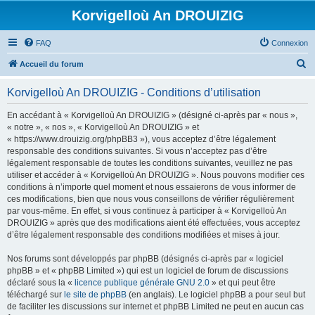
Korvigelloù An DROUIZIG
FAQ
Connexion
R
Accueil du forum
e
Korvigelloù An DROUIZIG - Conditions d’utilisation
c
h
En accédant à « Korvigelloù An DROUIZIG » (désigné ci-après par « nous »,
« notre », « nos », « Korvigelloù An DROUIZIG » et
e
« https://www.drouizig.org/phpBB3 »), vous acceptez d’être légalement
r
responsable des conditions suivantes. Si vous n’acceptez pas d’être
légalement responsable de toutes les conditions suivantes, veuillez ne pas
c
utiliser et accéder à « Korvigelloù An DROUIZIG ». Nous pouvons modifier ces
h
conditions à n’importe quel moment et nous essaierons de vous informer de
ces modifications, bien que nous vous conseillons de vérifier régulièrement
e
par vous-même. En effet, si vous continuez à participer à « Korvigelloù An
r
DROUIZIG » après que des modifications aient été effectuées, vous acceptez
d’être légalement responsable des conditions modifiées et mises à jour.
Nos forums sont développés par phpBB (désignés ci-après par « logiciel
phpBB » et « phpBB Limited ») qui est un logiciel de forum de discussions
déclaré sous la «
licence publique générale GNU 2.0
» et qui peut être
téléchargé sur
le site de phpBB
(en anglais). Le logiciel phpBB a pour seul but
de faciliter les discussions sur internet et phpBB Limited ne peut en aucun cas