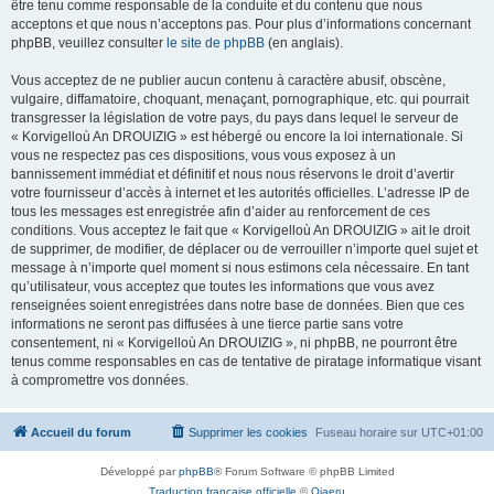
être tenu comme responsable de la conduite et du contenu que nous
acceptons et que nous n’acceptons pas. Pour plus d’informations concernant
phpBB, veuillez consulter
le site de phpBB
(en anglais).
Vous acceptez de ne publier aucun contenu à caractère abusif, obscène,
vulgaire, diffamatoire, choquant, menaçant, pornographique, etc. qui pourrait
transgresser la législation de votre pays, du pays dans lequel le serveur de
« Korvigelloù An DROUIZIG » est hébergé ou encore la loi internationale. Si
vous ne respectez pas ces dispositions, vous vous exposez à un
bannissement immédiat et définitif et nous nous réservons le droit d’avertir
votre fournisseur d’accès à internet et les autorités officielles. L’adresse IP de
tous les messages est enregistrée afin d’aider au renforcement de ces
conditions. Vous acceptez le fait que « Korvigelloù An DROUIZIG » ait le droit
de supprimer, de modifier, de déplacer ou de verrouiller n’importe quel sujet et
message à n’importe quel moment si nous estimons cela nécessaire. En tant
qu’utilisateur, vous acceptez que toutes les informations que vous avez
renseignées soient enregistrées dans notre base de données. Bien que ces
informations ne seront pas diffusées à une tierce partie sans votre
consentement, ni « Korvigelloù An DROUIZIG », ni phpBB, ne pourront être
tenus comme responsables en cas de tentative de piratage informatique visant
à compromettre vos données.
Accueil du forum
Supprimer les cookies
Fuseau horaire sur
UTC+01:00
Développé par
phpBB
® Forum Software © phpBB Limited
Traduction française officielle
©
Qiaeru