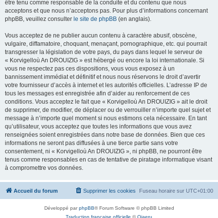
être tenu comme responsable de la conduite et du contenu que nous
acceptons et que nous n’acceptons pas. Pour plus d’informations concernant
phpBB, veuillez consulter
le site de phpBB
(en anglais).
Vous acceptez de ne publier aucun contenu à caractère abusif, obscène,
vulgaire, diffamatoire, choquant, menaçant, pornographique, etc. qui pourrait
transgresser la législation de votre pays, du pays dans lequel le serveur de
« Korvigelloù An DROUIZIG » est hébergé ou encore la loi internationale. Si
vous ne respectez pas ces dispositions, vous vous exposez à un
bannissement immédiat et définitif et nous nous réservons le droit d’avertir
votre fournisseur d’accès à internet et les autorités officielles. L’adresse IP de
tous les messages est enregistrée afin d’aider au renforcement de ces
conditions. Vous acceptez le fait que « Korvigelloù An DROUIZIG » ait le droit
de supprimer, de modifier, de déplacer ou de verrouiller n’importe quel sujet et
message à n’importe quel moment si nous estimons cela nécessaire. En tant
qu’utilisateur, vous acceptez que toutes les informations que vous avez
renseignées soient enregistrées dans notre base de données. Bien que ces
informations ne seront pas diffusées à une tierce partie sans votre
consentement, ni « Korvigelloù An DROUIZIG », ni phpBB, ne pourront être
tenus comme responsables en cas de tentative de piratage informatique visant
à compromettre vos données.
Accueil du forum
Supprimer les cookies
Fuseau horaire sur
UTC+01:00
Développé par
phpBB
® Forum Software © phpBB Limited
Traduction française officielle
©
Qiaeru