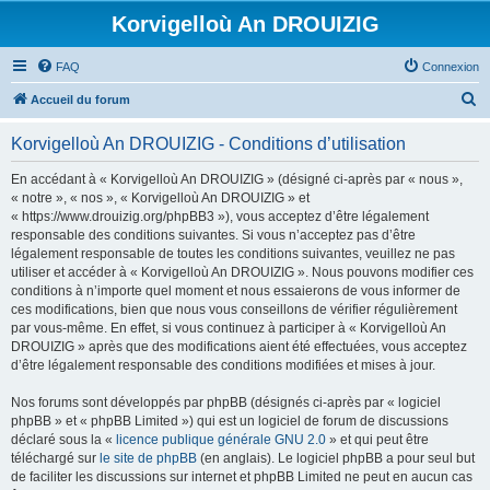
Korvigelloù An DROUIZIG
FAQ
Connexion
R
Accueil du forum
e
Korvigelloù An DROUIZIG - Conditions d’utilisation
c
h
En accédant à « Korvigelloù An DROUIZIG » (désigné ci-après par « nous »,
« notre », « nos », « Korvigelloù An DROUIZIG » et
e
« https://www.drouizig.org/phpBB3 »), vous acceptez d’être légalement
r
responsable des conditions suivantes. Si vous n’acceptez pas d’être
légalement responsable de toutes les conditions suivantes, veuillez ne pas
c
utiliser et accéder à « Korvigelloù An DROUIZIG ». Nous pouvons modifier ces
h
conditions à n’importe quel moment et nous essaierons de vous informer de
ces modifications, bien que nous vous conseillons de vérifier régulièrement
e
par vous-même. En effet, si vous continuez à participer à « Korvigelloù An
r
DROUIZIG » après que des modifications aient été effectuées, vous acceptez
d’être légalement responsable des conditions modifiées et mises à jour.
Nos forums sont développés par phpBB (désignés ci-après par « logiciel
phpBB » et « phpBB Limited ») qui est un logiciel de forum de discussions
déclaré sous la «
licence publique générale GNU 2.0
» et qui peut être
téléchargé sur
le site de phpBB
(en anglais). Le logiciel phpBB a pour seul but
de faciliter les discussions sur internet et phpBB Limited ne peut en aucun cas